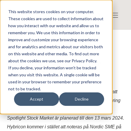
This website stores cookies on your computer.
These cookies are used to collect information about
how you interact with our website and allow us to
remember you. We use this information in order to
improve and customize your browsing experience
Press release from Companies
and for analytics and metrics about our visitors both
Published: 2024-03-11 22:10:27
Hybricon AB: Hybricon AB
on this website and other media. To find out more
about the cookies we use, see our Privacy Policy.
godkänns för avnotering från
If you decline, your information won’t be tracked
Spotlight Stock Market
when you visit this website. A single cookie will be
used in your browser to remember your preference
not to be tracked.
Hybricon AB ("Hybricon" eller "Bolaget") meddelar att
Accept
Decline
Spotlight har godkänt Bolagets ansökan om avnotering
från Spotlight Stock Market. Sista handelsdag på
Spotlight Stock Market är planerad till den 13 mars 2024.
Hybricon kommer i stället att noteras på Nordic SME på