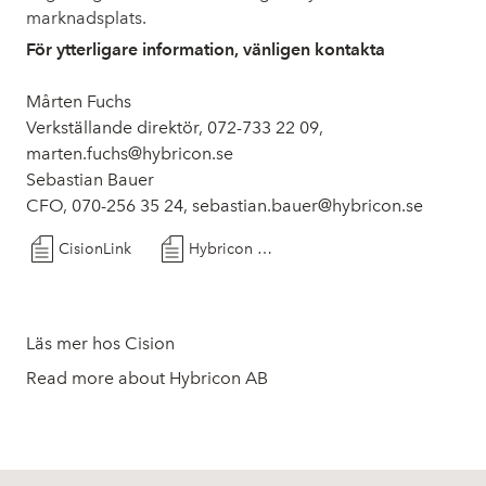
marknadsplats.
För ytterligare information, vänligen kontakta
Mårten Fuchs
Verkställande direktör, 072-733 22 09,
marten.fuchs@hybricon.se
Sebastian Bauer
CFO, 070-256 35 24, sebastian.bauer@hybricon.se
CisionLink
Hybricon AB godkänns för avnotering från Spotlight Stock Market
Läs mer hos Cision
Read more about Hybricon AB