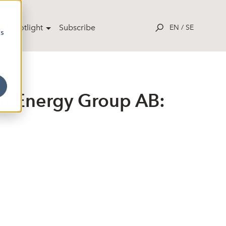
ut Spotlight
Subscribe
EN
/
SE
cs
n Energy Group AB: