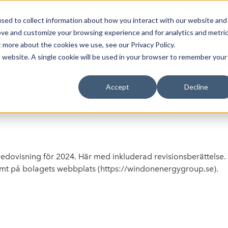
sed to collect information about how you interact with our website and
oin Spotlight
Already listed
Trading Members
Abo
ove and customize your browsing experience and for analytics and metri
t more about the cookies we use, see our Privacy Policy.
is website. A single cookie will be used in your browser to remember your
Accept
Decline
: Komplettering för Windo
dovisning för 2024. Här med inkluderad revisionsberättelse.
mt på bolagets webbplats (
https://windonenergygroup.se
).