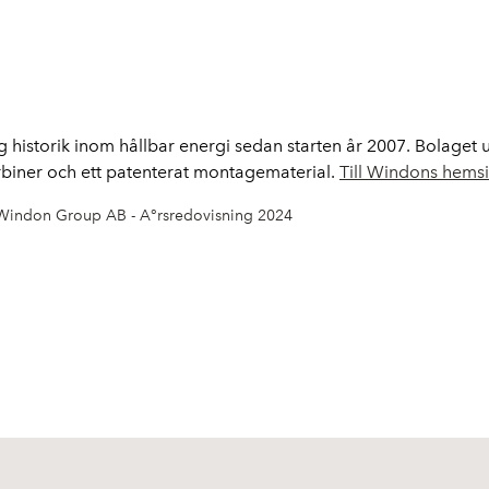
istorik inom hållbar energi sedan starten år 2007. Bolaget utv
turbiner och ett patenterat montagematerial.
Till Windons hems
Windon Group AB - A°rsredovisning 2024