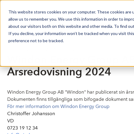
This website stores cookies on your computer. These cookies are u
Market Overview
J
allow us to remember you. We use this information in order to impr
about our visitors both on this website and other media. To find ou
If you decline, your information won’t be tracked when you visit th
preference not to be tracked.
Press release from Companies
Published: 2025-04-24 10:53:54
Windon Energy Group AB
Årsredovisning 2024
Windon Energy Group AB "Windon" har publicerat sin årsre
Dokumenten finns tillgängliga som bifogade dokument sa
För mer information om Windon Energy Group
Christoffer Johansson
VD
0723 19 12 34