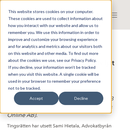
This website stores cookies on your computer.
These cookies are used to collect information about
how you interact with our website and allow us to
remember you. We use this information in order to
improve and customize your browsing experience
Press release from Companies
and for analytics and metrics about our visitors both
Published: 2025-05-21 13:57:27
Tendo AB: Tendo AB (publ):
on this website and other media. To find out more
about the cookies we use, see our Privacy Policy.
Tingsrätten i Gällivare har beviljat
If you decline, your information won’t be tracked
styrelsens konkursansökan
when you visit this website. A single cookie will be
used in your browser to remember your preference
not to be tracked.
Tingsrätten i Gällivare har nu beviljat
styrelsens konkursansökan för Tendo AB
Accept
Decline
("Tendo" eller "Bolaget") (unä Norrlands
Online AB).
Tingsrätten har utsett Sami Hietala, Advokatbyrån