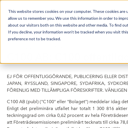
This website stores cookies on your computer. These cookies are u
Market Overview
J
allow us to remember you. We use this information in order to impr
about our visitors both on this website and other media. To find ou
If you decline, your information won’t be tracked when you visit th
preference not to be tracked.
Press release from Companies
Published: 2025-08-28 17:45:00
C100 AB: C100 offentliggö
EJ FÖR OFFENTLIGGÖRANDE, PUBLICERING ELLER DISTR
JAPAN, RYSSLAND, SINGAPORE, SYDAFRIKA, SYDKO
FÖRENLIG MED TILLÄMPLIGA FÖRESKRIFTER. VÄNLIGEN 
C100 AB (publ) ("C100" eller "Bolaget") meddelar idag det 
Enligt det preliminära utfallet har totalt 1 300 816 ak
teckningsgrad om cirka 0,62 procent av hela Företrädesem
att Företrädesemissionen preliminärt tecknats till cirka 78,