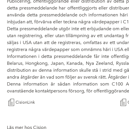
Publicering, offentliggörande eller distribution av detta 
detta pressmeddelande har offentliggjorts eller distribu
använda detta pressmeddelande och informationen häri i 
inbjudan att, förvärva eller teckna några värdepapper i C1
Detta pressmeddelande utgör inte ett erbjudande om eller
utan registrering, eller utan tillämpning av ett undantag fr
säljas i USA utan att de registreras, omfattas av ett undan
registrera några värdepapper som omnämns häri i USA ell
Informationen i detta pressmeddelande får inte offentliggöra
Belarus, Hongkong, Japan, Kanada, Nya Zeeland, Ryssland
distribution av denna information skulle stå i strid med gäl
andra åtgärder än vad som följer av svensk rätt. Åtgärder 
Denna information är sådan information som C100 AB 
ovanstående kontaktpersons försorg, för offentliggörande
CisionLink
Läs mer hos Cision