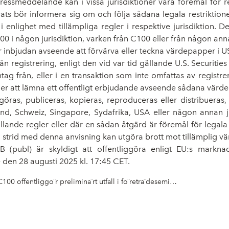
pressmeddelande kan i vissa jurisdiktioner vara föremål för re
erats bör informera sig om och följa sådana legala restriktio
enlighet med tillämpliga regler i respektive jurisdiktion. D
00 i någon jurisdiktion, varken från C100 eller från någon ann
 inbjudan avseende att förvärva eller teckna värdepapper i 
ån registrering, enligt den vid var tid gällande U.S. Securities 
tag från, eller i en transaktion som inte omfattas av registrer
er att lämna ett offentligt erbjudande avseende sådana värd
s, publiceras, kopieras, reproduceras eller distribueras, direk
, Schweiz, Singapore, Sydafrika, USA eller någon annan jur
lande regler eller där en sådan åtgärd är föremål för legala re
i strid med denna anvisning kan utgöra brott mot tillämplig v
(publ) är skyldigt att offentliggöra enligt EU:s markna
 den 28 augusti 2025 kl. 17:45 CET.
C100 offentliggo¨r prelimina¨rt utfall i fo¨retra¨desemissionen