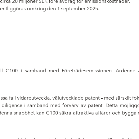
s cirka 20 miljoner SEK före avdrag för emissionskostnader.
offentliggöras omkring den 1 september 2025.
ill C100 i samband med Företrädesemissionen. Ardenne A
i vissa fall vidareutveckla, välutvecklade patent – med särskilt
 diligence i samband med förvärv av patent. Detta möjliggör f
nna snabbhet kan C100 säkra attraktiva affärer och bygga en k