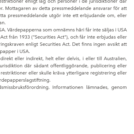
striktioner enligt lag och personer i de jurisdiktioner där
ner. Mottagaren av detta pressmeddelande ansvarar för att
etta pressmeddelande utgör inte ett erbjudande om, eller
an.
USA. Värdepapperna som omnämns häri får inte säljas i USA
Act från 1933 ("Securities Act"), och får inte erbjudas eller
ingskraven enligt Securities Act. Det finns ingen avsikt att
epapper i USA.
t eller indirekt, helt eller delvis, i eller till Australien,
isdiktion där sådant offentliggörande, publicering eller
striktioner eller skulle kräva ytterligare registrering eller
ärdepapperslagstiftning.
dsmissbruksförordning. Informationen lämnades, genom