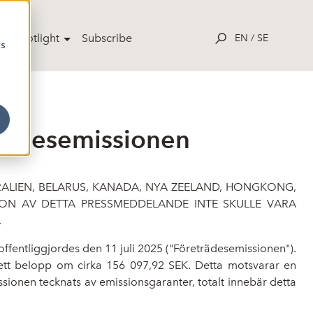
ut Spotlight
Subscribe
EN
/
SE
cs
eträdesemissionen
STRALIEN, BELARUS, KANADA, NYA ZEELAND, HONGKONG,
ION AV DETTA PRESSMEDDELANDE INTE SKULLE VARA
.
offentliggjordes den 11 juli 2025 ("Företrädesemissionen").
e ett belopp om cirka 156 097,92 SEK. Detta motsvarar en
ionen tecknats av emissionsgaranter, totalt innebär detta