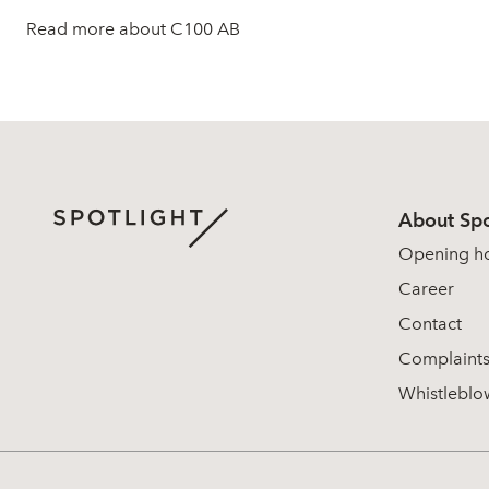
Read more about C100 AB
About Spo
Opening h
Career
Contact
Complaint
Whistleblo