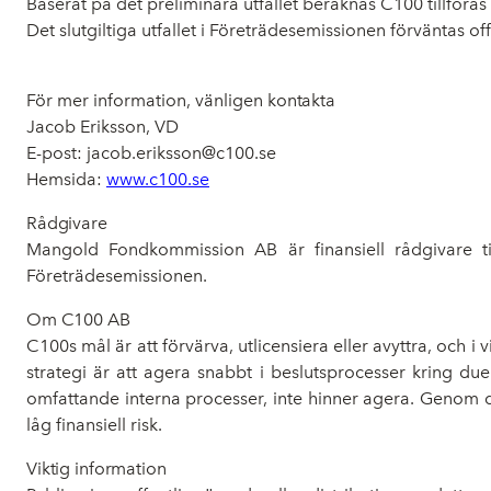
Baserat på det preliminära utfallet beräknas C100 tillföra
Det slutgiltiga utfallet i Företrädesemissionen förväntas 
För mer information, vänligen
kontakta
Jacob Eriksson, VD
E-post: jacob.eriksson@c100.se
Hemsida:
www.c100.se
Rådgivare
Mangold Fondkommission AB är finansiell rådgivare t
Företrädesemissionen.
Om C100 AB
C100s mål är att förvärva, utlicensiera eller avyttra, och 
strategi är att agera snabbt i beslutsprocesser kring due
omfattande interna processer, inte hinner agera. Genom de
låg finansiell risk.
Viktig information