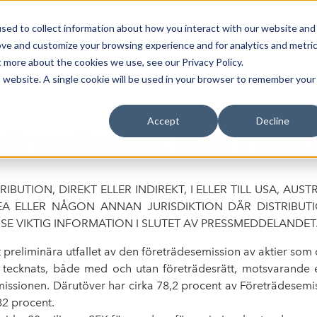
sed to collect information about how you interact with our website and
oin Spotlight
Already listed
Trading Members
Abo
ove and customize your browsing experience and for analytics and metri
t more about the cookies we use, see our Privacy Policy.
is website. A single cookie will be used in your browser to remember your
Accept
Decline
r preliminärt utfall i för
IBUTION, DIREKT ELLER INDIREKT, I ELLER TILL USA, AU
REA ELLER NÅGON ANNAN JURISDIKTION DÄR DISTRIBUT
SE VIKTIG INFORMATION I SLUTET AV PRESSMEDDELANDET
preliminära utfallet av den företrädesemission av aktier som 
tier tecknats, både med och utan företrädesrätt, motsvarand
issionen. Därutöver har cirka 78,2 procent av Företrädesemiss
82 procent.