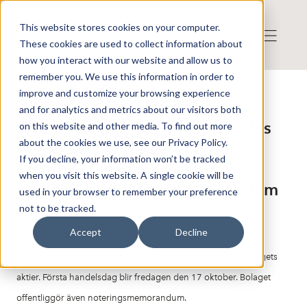
This website stores cookies on your computer.
These cookies are used to collect information about
how you interact with our website and allow us to
remember you. We use this information in order to
improve and customize your browsing experience
Press release from Companies
and for analytics and metrics about our visitors both
Published: 2025-10-14 17:06:11
White Pebbles AB: White Pebbles
on this website and other media. To find out more
about the cookies we use, see our Privacy Policy.
AB godkänns för notering på
If you decline, your information won’t be tracked
Spotlight Stock Market och
when you visit this website. A single cookie will be
publicerar noteringsmemorandum
used in your browser to remember your preference
not to be tracked.
Accept
Decline
White Pebbles AB har i dag, den 14 oktober 2025, fått
godkännande av Spotlight Stock Market för notering av bolagets
aktier. Första handelsdag blir fredagen den 17 oktober. Bolaget
offentliggör även noteringsmemorandum.