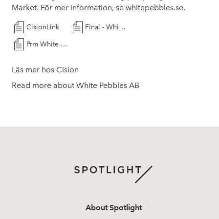
Market. För mer information, se whitepebbles.se.
CisionLink
Final - White Pebbles AB - Noteringsmemorandum 20251014
Prm White Pebbles notering och memorandum 2025-10-14
Läs mer hos Cision
Read more about White Pebbles AB
About Spotlight