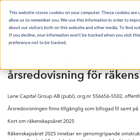
This website stores cookies on your computer. These cookies are u
Market Overview
J
allow us to remember you. We use this information in order to impr
about our visitors both on this website and other media. To find ou
If you decline, your information won’t be tracked when you visit th
preference not to be tracked.
Press release from Companies
Published: 2026-05-04 14:31:56
Lane Capital Group AB: L
årsredovisning för räken
Lane Capital Group AB (publ), org.nr 556656-5502, offent
Årsredovisningen finns tillgänglig som bifogad fil samt p
Kort om räkenskapsåret 2025
Räkenskapsåret 2025 innebar en genomgripande omstrukture