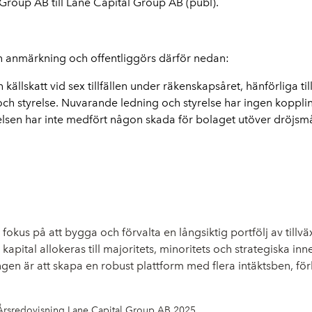
roup AB till Lane Capital Group AB (publ). 
n anmärkning och offentliggörs därför nedan: 
källskatt vid sex tillfällen under räkenskapsåret, hänförliga t
 styrelse. Nuvarande ledning och styrelse har ingen koppling
lsen har inte medfört någon skada för bolaget utöver dröjsmå
okus på att bygga och förvalta en långsiktig portfölj av till
apital allokeras till majoritets, minoritets och strategiska 
en är att skapa en robust plattform med flera intäktsben, förbä
Årsredovisning Lane Capital Group AB 2025