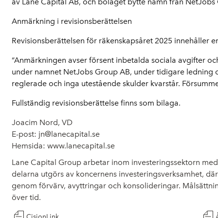
av Lane Capital AB, och bolaget bytte namn från NetJobs G
Anmärkning i revisionsberättelsen
Revisionsberättelsen för räkenskapsåret 2025 innehåller e
“Anmärkningen avser försent inbetalda sociala avgifter och 
under namnet NetJobs Group AB, under tidigare ledning och
reglerade och inga utestående skulder kvarstår. Försumme
Fullständig revisionsberättelse finns som bilaga. 
Joacim Nord, VD
E-post: jn@lanecapital.se
Hemsida: www.lanecapital.se
Lane Capital Group arbetar inom investeringssektorn med f
delarna utgörs av koncernens investeringsverksamhet, där k
genom förvärv, avyttringar och konsolideringar. Målsättning
över tid.
CisionLink