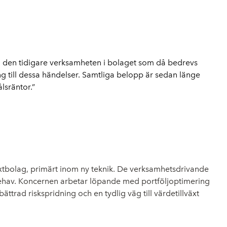
ill den tidigare verksamheten i bolaget som då bedrevs 
 till dessa händelser. Samtliga belopp är sedan länge 
lsräntor.”
växtbolag, primärt inom ny teknik. De verksamhetsdrivande
innehav. Koncernen arbetar löpande med portföljoptimering
ttrad riskspridning och en tydlig väg till värdetillväxt