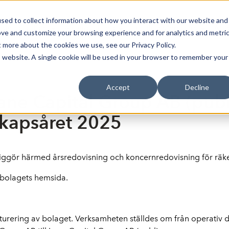
sed to collect information about how you interact with our website and
oin Spotlight
Already listed
Trading Members
Abo
ove and customize your browsing experience and for analytics and metri
t more about the cookies we use, see our Privacy Policy.
is website. A single cookie will be used in your browser to remember your
Accept
Decline
ane Capital Group AB (publ
skapsåret 2025
liggör härmed årsredovisning och koncernredovisning för räke
å bolagets hemsida.
ring av bolaget. Verksamheten ställdes om från operativ drif