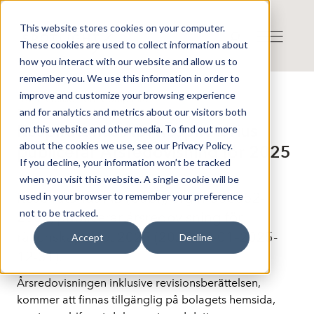
This website stores cookies on your computer.
These cookies are used to collect information about
how you interact with our website and allow us to
remember you. We use this information in order to
improve and customize your browsing experience
Press release from Companies
and for analytics and metrics about our visitors both
Published: 2026-05-15 10:15:00
Respiratorius AB: Respiratorius
on this website and other media. To find out more
about the cookies we use, see our Privacy Policy.
publicerar Årsredovisning för 2025
If you decline, your information won’t be tracked
when you visit this website. A single cookie will be
Respiratorius AB (publ), org.nr556552-
used in your browser to remember your preference
not to be tracked.
2652, publicerar årsredovisning för
räkenskapsåret 2025 (2025-01-01–2025-
Accept
Decline
12-31).
Årsredovisningen inklusive revisionsberättelsen,
kommer att finnas tillgänglig på bolagets hemsida,