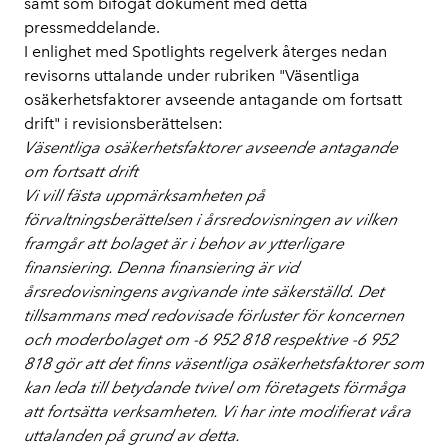
samt som bifogat dokument med detta
pressmeddelande.
I enlighet med Spotlights regelverk återges nedan
revisorns uttalande under rubriken "Väsentliga
osäkerhetsfaktorer avseende antagande om fortsatt
drift" i revisionsberättelsen:
Väsentliga osäkerhetsfaktorer avseende antagande
om fortsatt drift
Vi vill fästa uppmärksamheten på
förvaltningsberättelsen i årsredovis­ningen av vilken
framgår att bolaget är i behov av ytterligare
finansiering. Denna finansiering är vid
årsredovisningens avgivande inte säkerställd. Det
tillsammans med redovisade förluster för koncernen
och moderbolaget om -6 952 818 respektive -6 952
818 gör att det finns väsentliga osäkerhetsfak­torer som
kan leda till betydande tvivel om företagets förmåga
att fortsätta verksamheten. Vi har inte modifierat våra
uttalanden på grund av detta.