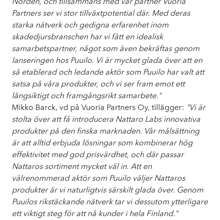
Norden, och tillsammans med vår partner Vuoria
Partners ser vi stor tillväxtpotential där. Med deras
starka nätverk och gedigna erfarenhet inom
skadedjursbranschen har vi fått en idealisk
samarbetspartner, något som även bekräftas genom
lanseringen hos Puuilo. Vi är mycket glada över att en
så etablerad och ledande aktör som Puuilo har valt att
satsa på våra produkter, och vi ser fram emot ett
långsiktigt och framgångsrikt samarbete."
Mikko Barck, vd på Vuoria Partners Oy, tillägger:
"Vi är
stolta över att få introducera Nattaro Labs innovativa
produkter på den finska marknaden. Vår målsättning
är att alltid erbjuda lösningar som kombinerar hög
effektivitet med god prisvärdhet, och där passar
Nattaros sortiment mycket väl in. Att en
välrenommerad aktör som Puuilo väljer Nattaros
produkter är vi naturligtvis särskilt glada över. Genom
Puuilos rikstäckande nätverk tar vi dessutom ytterligare
ett viktigt steg för att nå kunder i hela Finland."