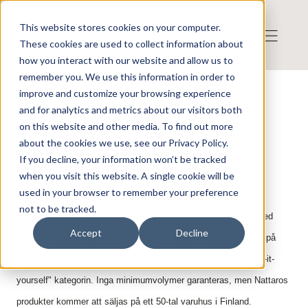
This website stores cookies on your computer.
These cookies are used to collect information about
how you interact with our website and allow us to
remember you. We use this information in order to
improve and customize your browsing experience
Press release from Companies
and for analytics and metrics about our visitors both
Published: 2026-05-19 08:59:00
Nattaro Labs AB: Nattaro Labs
on this website and other media. To find out more
about the cookies we use, see our Privacy Policy.
produkter lanseras på
If you decline, your information won’t be tracked
varuhuskedjan Puulio i Finland
when you visit this website. A single cookie will be
used in your browser to remember your preference
not to be tracked.
Nattaro Labs AB (publ) meddelar att bolaget i ett samarbete med
Accept
Decline
finska företaget Vuoria Partners Oy nu lanserar sina produkter på
varuhuskedjan Puuilo, en av Finlands största aktörer inom "do-it-
yourself" kategorin. Inga minimumvolymer garanteras, men Nattaros
produkter kommer att säljas på ett 50-tal varuhus i Finland.