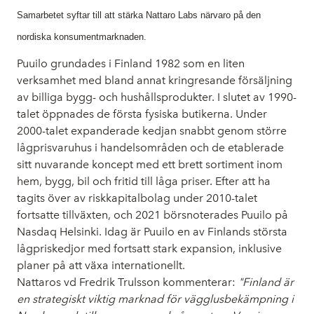
Samarbetet syftar till att stärka Nattaro Labs närvaro på den
nordiska konsumentmarknaden.
Puuilo grundades i Finland 1982 som en liten
verksamhet med bland annat kringresande försäljning
av billiga bygg- och hushållsprodukter. I slutet av 1990-
talet öppnades de första fysiska butikerna. Under
2000-talet expanderade kedjan snabbt genom större
lågprisvaruhus i handelsområden och de etablerade
sitt nuvarande koncept med ett brett sortiment inom
hem, bygg, bil och fritid till låga priser. Efter att ha
tagits över av riskkapitalbolag under 2010-talet
fortsatte tillväxten, och 2021 börsnoterades Puuilo på
Nasdaq Helsinki. Idag är Puuilo en av Finlands största
lågpriskedjor med fortsatt stark expansion, inklusive
planer på att växa internationellt.
Nattaros vd Fredrik Trulsson kommenterar:
"Finland är
en strategiskt viktig marknad för vägglusbekämpning i