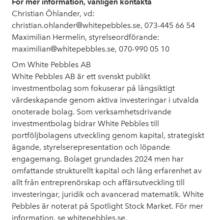
För mer information, vänligen kontakta
Christian Öhlander, vd:
christian.ohlander@whitepebbles.se, 073-445 66 54
Maximilian Hermelin, styrelseordförande:
maximilian@whitepebbles.se, 070-990 05 10
Om White Pebbles AB
White Pebbles AB är ett svenskt publikt
investmentbolag som fokuserar på långsiktigt
värdeskapande genom aktiva investeringar i utvalda
onoterade bolag. Som verksamhetsdrivande
investmentbolag bidrar White Pebbles till
portföljbolagens utveckling genom kapital, strategiskt
ägande, styrelserepresentation och löpande
engagemang. Bolaget grundades 2024 men har
omfattande strukturellt kapital och lång erfarenhet av
allt från entreprenörskap och affärsutveckling till
investeringar, juridik och avancerad matematik. White
Pebbles är noterat på Spotlight Stock Market. För mer
information, se whitepebbles.se.