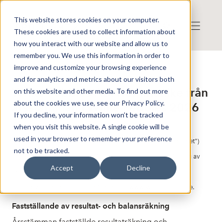
This website stores cookies on your computer.
These cookies are used to collect information about
how you interact with our website and allow us to
remember you. We use this information in order to
improve and customize your browsing experience
Press release from Companies
and for analytics and metrics about our visitors both
Published: 2026-05-22 11:04:41
White Pebbles AB: Kommuniké från
on this website and other media. To find out more
about the cookies we use, see our Privacy Policy.
årsstämman i White Pebbles 2026
If you decline, your information won’t be tracked
when you visit this website. A single cookie will be
used in your browser to remember your preference
Årsstämman i White Pebbles AB ("White Pebbles" eller "Bolaget")
not to be tracked.
hölls i dag den 22 maj 2026. Nedan finns en sammanställning av
Accept
Decline
aktieägarnas beslut. För mer information, se kallelse och
årsredovisning som finns tillgängliga på www.whitepebbles.se.
Fastställande av resultat- och balansräkning
Årsstämman fastställde resultaträkning och