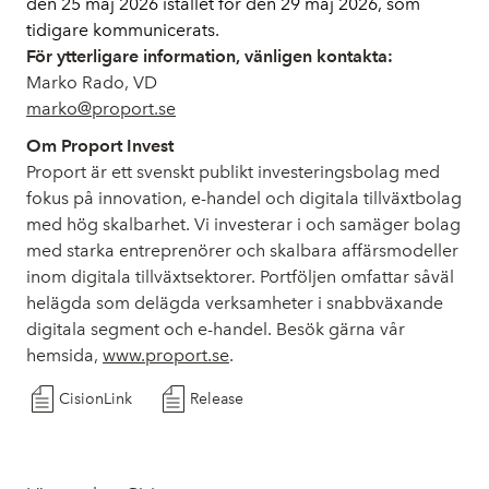
den 25 maj 2026 istället för den 29 maj 2026, som 
tidigare kommunicerats.
För ytterligare information, vänligen kontakta:
Marko Rado, VD
marko@proport.se
Om Proport Invest
Proport är ett svenskt publikt investeringsbolag med
fokus på innovation, e-handel och digitala tillväxtbolag
med hög skalbarhet. Vi investerar i och samäger bolag
med starka entreprenörer och skalbara affärsmodeller
inom digitala tillväxtsektorer. Portföljen omfattar såväl
helägda som delägda verksamheter i snabbväxande
digitala segment och e-handel. Besök gärna vår
hemsida,
www.proport.se
.
CisionLink
Release