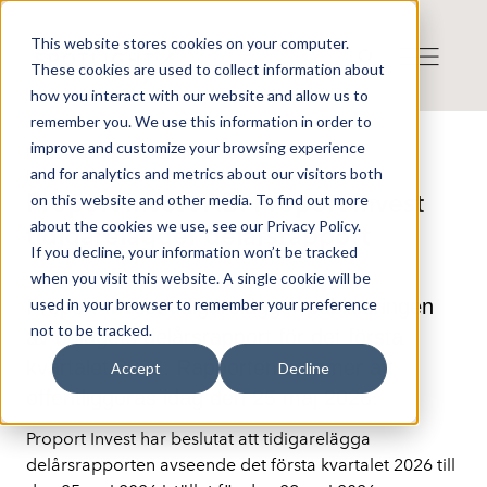
This website stores cookies on your computer.
These cookies are used to collect information about
how you interact with our website and allow us to
remember you. We use this information in order to
improve and customize your browsing experience
Press release from Companies
and for analytics and metrics about our visitors both
Published: 2026-05-25 14:52:22
Proport Invest AB: Proport Invest
on this website and other media. To find out more
about the cookies we use, see our Privacy Policy.
tidigarelägger delårsrapport
If you decline, your information won’t be tracked
when you visit this website. A single cookie will be
Proport Invest tidigarelägger publiceringen
used in your browser to remember your preference
not to be tracked.
av bolagets delårsrapport för det första
kvartalet 2026. Rapporten kommer att
Accept
Decline
offentliggöras idag den 25 maj 2026.
Proport Invest har beslutat att tidigarelägga 
delårsrapporten avseende det första kvartalet 2026 till 