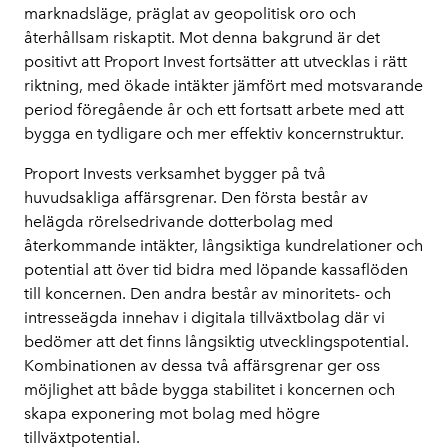
marknadsläge, präglat av geopolitisk oro och 
återhållsam riskaptit. Mot denna bakgrund är det 
positivt att Proport Invest fortsätter att utvecklas i rätt 
riktning, med ökade intäkter jämfört med motsvarande 
period föregående år och ett fortsatt arbete med att 
bygga en tydligare och mer effektiv koncernstruktur.
Proport Invests verksamhet bygger på två 
huvudsakliga affärsgrenar. Den första består av 
helägda rörelsedrivande dotterbolag med 
återkommande intäkter, långsiktiga kundrelationer och 
potential att över tid bidra med löpande kassaflöden 
till koncernen. Den andra består av minoritets- och 
intresseägda innehav i digitala tillväxtbolag där vi 
bedömer att det finns långsiktig utvecklingspotential. 
Kombinationen av dessa två affärsgrenar ger oss 
möjlighet att både bygga stabilitet i koncernen och 
skapa exponering mot bolag med högre 
tillväxtpotential.