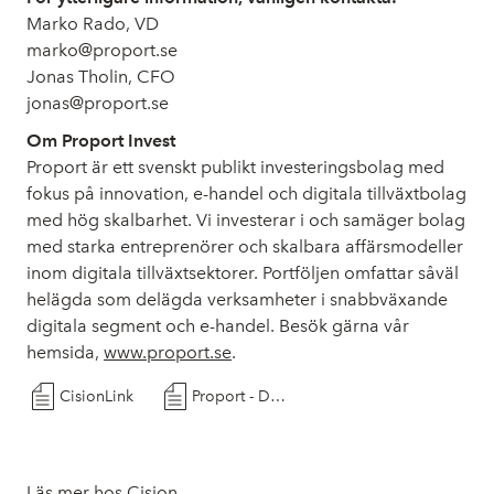
Marko Rado, VD
marko@proport.se
Jonas Tholin, CFO
jonas@proport.se
Om Proport Invest
Proport är ett svenskt publikt investeringsbolag med
fokus på innovation, e-handel och digitala tillväxtbolag
med hög skalbarhet. Vi investerar i och samäger bolag
med starka entreprenörer och skalbara affärsmodeller
inom digitala tillväxtsektorer. Portföljen omfattar såväl
helägda som delägda verksamheter i snabbväxande
digitala segment och e-handel. Besök gärna vår
hemsida,
www.proport.se
.
CisionLink
Proport - Delårsrapport första kvartalet 2026 MASTER
Läs mer hos Cision