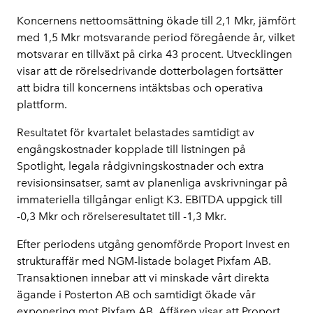
Koncernens nettoomsättning ökade till 2,1 Mkr, jämfört 
med 1,5 Mkr motsvarande period föregående år, vilket 
motsvarar en tillväxt på cirka 43 procent. Utvecklingen 
visar att de rörelsedrivande dotterbolagen fortsätter 
att bidra till koncernens intäktsbas och operativa 
plattform.
Resultatet för kvartalet belastades samtidigt av 
engångskostnader kopplade till listningen på 
Spotlight, legala rådgivningskostnader och extra 
revisionsinsatser, samt av planenliga avskrivningar på 
immateriella tillgångar enligt K3. EBITDA uppgick till 
-0,3 Mkr och rörelseresultatet till -1,3 Mkr.
Efter periodens utgång genomförde Proport Invest en 
strukturaffär med NGM-listade bolaget Pixfam AB. 
Transaktionen innebar att vi minskade vårt direkta 
ägande i Posterton AB och samtidigt ökade vår 
exponering mot Pixfam AB. Affären visar att Proport 