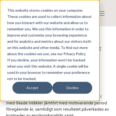
This website stores cookies on your computer.
These cookies are used to collect information about
how you interact with our website and allow us to
remember you. We use this information in order to
improve and customize your browsing experience
Press release from Companies
and for analytics and metrics about our visitors both
Published: 2026-05-25 15:09:21
Proport Invest AB: Proport Invest
on this website and other media. To find out more
about the cookies we use, see our Privacy Policy.
AB (publ) Delårsrapport Första
If you decline, your information won’t be tracked
kvartalet 2026
when you visit this website. A single cookie will be
used in your browser to remember your preference
not to be tracked.
Första kvartalet 2026 jämfört med första kvartalet 
2025 
Accept
Decline
Proport Invest AB (publ) redovisar ett första kvartal 
med ökade intäkter jämfört med motsvarande period 
föregående år, samtidigt som resultatet påverkades av 
kostnader av engångskaraktär samt 