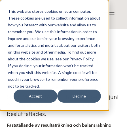
This website stores cookies on your computer.
These cookies are used to collect information about
how you interact with our website and allow us to
remember you. We use this information in order to
improve and customize your browsing experience
Press release from Companies
and for analytics and metrics about our visitors both
Published: 2026-06-12 11:44:32
Ramlösa shipping AB (publ):
on this website and other media. To find out more
about the cookies we use, see our Privacy Policy.
Kommuniké från årsstämma i
If you decline, your information won’t be tracked
Ramlösa shipping AB
when you visit this website. A single cookie will be
used in your browser to remember your preference
not to be tracked.
Ramlösa shipping AB (publ) (Spotlight
Stock Market: RAMSH) har idag den 12 juni
Accept
Decline
2026 hållit årsstämma varvid följande
beslut fattades.
Fastställande av resultaträkning och balansräkning