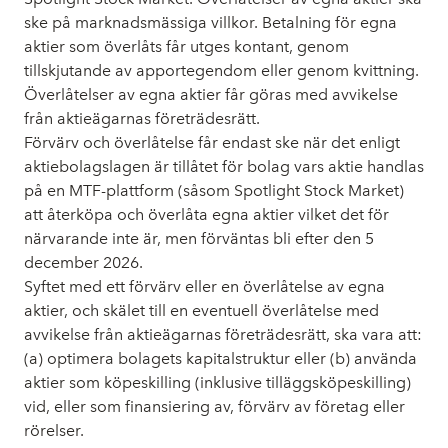
ske på marknadsmässiga villkor. Betalning för egna
aktier som överlåts får utges kontant, genom
tillskjutande av apportegendom eller genom kvittning.
Överlåtelser av egna aktier får göras med avvikelse
från aktieägarnas företrädesrätt.
Förvärv och överlåtelse får endast ske när det enligt
aktiebolagslagen är tillåtet för bolag vars aktie handlas
på en MTF-plattform (såsom Spotlight Stock Market)
att återköpa och överlåta egna aktier vilket det för
närvarande inte är, men förväntas bli efter den 5
december 2026.
Syftet med ett förvärv eller en överlåtelse av egna
aktier, och skälet till en eventuell överlåtelse med
avvikelse från aktieägarnas företrädesrätt, ska vara att:
(a) optimera bolagets kapitalstruktur eller (b) använda
aktier som köpeskilling (inklusive tilläggsköpeskilling)
vid, eller som finansiering av, förvärv av företag eller
rörelser.