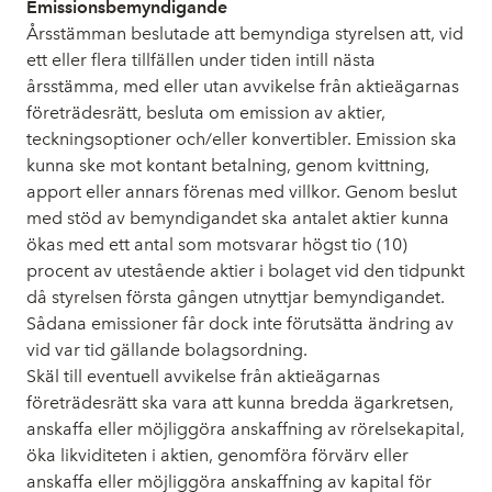
Emissionsbemyndigande
Årsstämman beslutade att bemyndiga styrelsen att, vid
ett eller flera tillfällen under tiden intill nästa
årsstämma, med eller utan avvikelse från aktieägarnas
företrädesrätt, besluta om emission av aktier,
teckningsoptioner och/eller konvertibler. Emission ska
kunna ske mot kontant betalning, genom kvittning,
apport eller annars förenas med villkor. Genom beslut
med stöd av bemyndigandet ska antalet aktier kunna
ökas med ett antal som motsvarar högst tio (10)
procent av utestående aktier i bolaget vid den tidpunkt
då styrelsen första gången utnyttjar bemyndigandet.
Sådana emissioner får dock inte förutsätta ändring av
vid var tid gällande bolagsordning.
Skäl till eventuell avvikelse från aktieägarnas
företrädesrätt ska vara att kunna bredda ägarkretsen,
anskaffa eller möjliggöra anskaffning av rörelsekapital,
öka likviditeten i aktien, genomföra förvärv eller
anskaffa eller möjliggöra anskaffning av kapital för