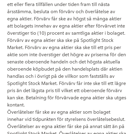
ett eller flera tillfällen under tiden fram till nästa
årsstämma, besluta om förvärv och överlåtelse av
egna aktier. Förvärv får ske av högst så många aktier
att bolagets innehav av egna aktier efter förvärvet inte
överstiger tio (10) procent av samtliga aktier i bolaget.
Förvärv av egna aktier ska ske på Spotlight Stock
Market. Förvärv av egna aktier ska ske till ett pris per
aktie som inte överstiger det högre av priserna för den
senaste oberoende handeln och det högsta aktuella
oberoende köpbudet på den handelsplats där aktien
handlas och i övrigt på de villkor som fastställs av
Spotlight Stock Market. Förvärv får inte ske till ett lägre
pris än det lägsta pris till vilket ett oberoende förvärv
kan ske. Betalning för förvärvade egna aktier ska utges
kontant.
Överlåtelser får ske av egna aktier som bolaget
innehar vid tidpunkten för styrelsens överlåtelsebeslut.
Överlåtelser av egna aktier får ske på annat sätt än på
Spotlight Stock Market. Överlåtelser av egna aktier ska