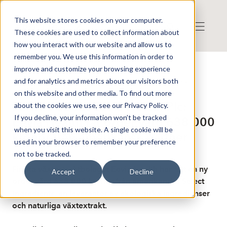
This website stores cookies on your computer.
These cookies are used to collect information about
how you interact with our website and allow us to
remember you. We use this information in order to
improve and customize your browsing experience
Published: 5/7/2025 7:57:54 AM
and for analytics and metrics about our visitors both
This is a news from the Finwire news agency
Disclaimer
on this website and other media. To find out more
Finwire about Eevia Health Plc:
about the cookies we use, see our Privacy Policy.
If you decline, your information won’t be tracked
Eevia Health får order värd 638 000
when you visit this website. A single cookie will be
kronor från amerikansk partner
used in your browser to remember your preference
not to be tracked.
Finska växtextraktbolaget Eevia Health har fått en ny
Accept
Decline
order värd 638 000 kronor från amerikanska Select
Ingredients, en leverantör av ekologiska ingredienser
och naturliga växtextrakt.