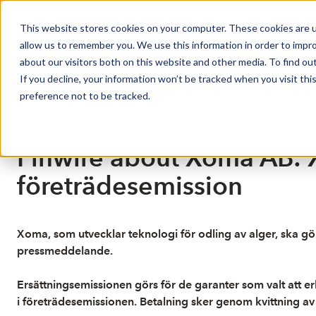
This website stores cookies on your computer. These cookies are u
Market Overview
J
allow us to remember you. We use this information in order to impr
about our visitors both on this website and other media. To find ou
If you decline, your information won’t be tracked when you visit th
preference not to be tracked.
Published: 6/4/2025 10:07:27 AM
This is a news from the Finwire news agency
Disclaimer
Finwire about Xoma AB: Xo
företrädesemission
Xoma, som utvecklar teknologi för odling av alger, ska gö
pressmeddelande.
Ersättningsemissionen görs för de garanter som valt att e
i företrädesemissionen. Betalning sker genom kvittning av