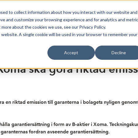
sed to collect information about how you interact with our website and
oin Spotlight
Already listed
Trading Members
Abo
ove and customize your browsing experience and for analytics and metri
t more about the cookies we use, see our Privacy Policy.
is website. A single cookie will be used in your browser to remember your
Accept
Decline
ma ska göra riktad emissio
ra en riktad emission till garanterna i bolagets nyligen geno
rhålla garantiersättning i form av B-aktier i Xoma. Teckningsk
 garanternas fordran avseende garantiersättning.