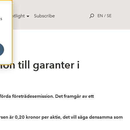
ut Spotlight
Subscribe
EN
/
SE
cs
n till garanter i
mförda företrädesemission. Det framgår av ett
ursen är 0,20 kronor per aktie, det vill säga densamma som