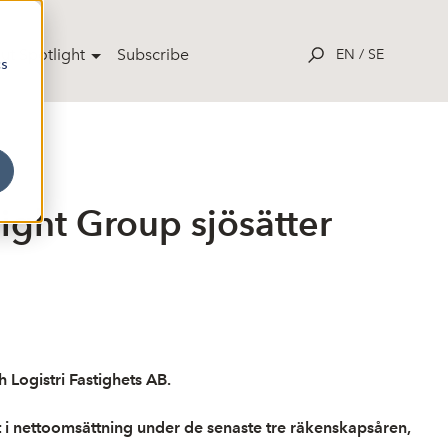
ut Spotlight
Subscribe
EN
/
SE
cs
ight Group sjösätter
 Logistri Fastighets AB.
äxt i nettoomsättning under de senaste tre räkenskapsåren,