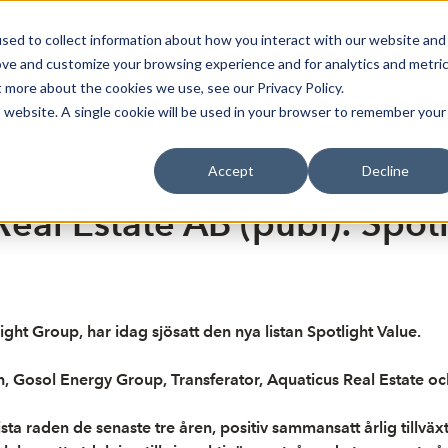
sed to collect information about how you interact with our website and
oin Spotlight
Already listed
Trading Members
Abo
ove and customize your browsing experience and for analytics and metri
t more about the cookies we use, see our Privacy Policy.
is website. A single cookie will be used in your browser to remember your
Accept
Decline
eal Estate AB (publ): Spotl
ght Group, har idag sjösatt den nya listan Spotlight Value.
, Gosol Energy Group, Transferator, Aquaticus Real Estate och
sista raden de senaste tre åren, positiv sammansatt årlig tillv