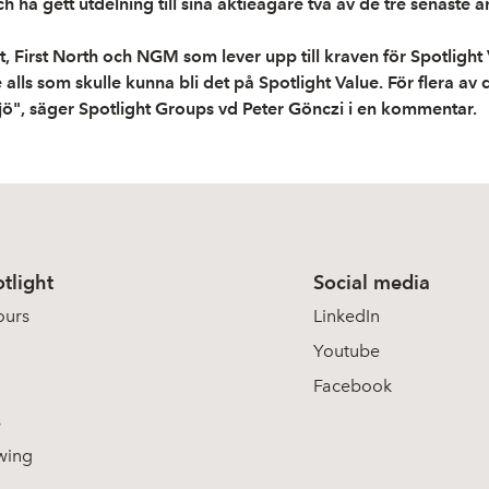
h ha gett utdelning till sina aktieägare två av de tre senaste å
 First North och NGM som lever upp till kraven för Spotlight 
ls som skulle kunna bli det på Spotlight Value. För flera av 
miljö", säger Spotlight Groups vd Peter Gönczi i en kommentar.
tlight
Social media
ours
LinkedIn
Youtube
Facebook
s
wing