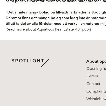
samt positiv tillväxt för minst två av dessa räkenskapsår, oc
"Det är inte många bolag på tillväxtmarknaderna Spotlight,
Däremot finns det många bolag som idag inte är noterade al
till att ta del av alla fördelar med att verka i en noterad 
Read more about Aquaticus Real Estate AB (publ)
About Spo
Opening h
Career
Contact
Complaint
Whistleblo