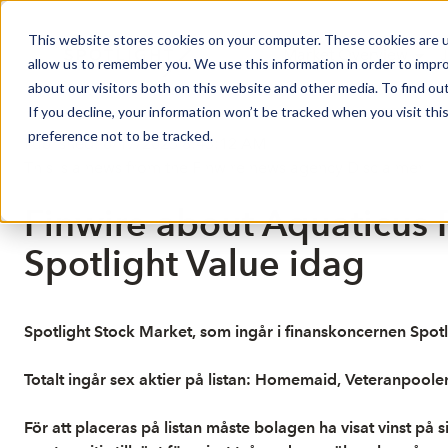
This website stores cookies on your computer. These cookies are u
Market Overview
J
allow us to remember you. We use this information in order to impr
about our visitors both on this website and other media. To find ou
If you decline, your information won’t be tracked when you visit th
preference not to be tracked.
Published: 6/17/2025 8:45:12 AM
This is a news from the Finwire news agency
Disclaimer
Finwire about Aquaticus R
Spotlight Value idag
Spotlight Stock Market, som ingår i finanskoncernen Spotli
Totalt ingår sex aktier på listan: Homemaid, Veteranpoolen
För att placeras på listan måste bolagen ha visat vinst på 