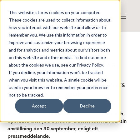
This website stores cookies on your computer.
These cookies are used to collect information about
how you interact with our website and allow us to
remember you. We use this information in order to
improve and customize your browsing experience
Published: 8/1/2025 9:33:18 AM
and for analytics and metrics about our visitors both
This is a news from the Finwire news agency
Disclaimer
on this website and other media. To find out more
Finwire about ABAS Protect AB:
about the cookies we use, see our Privacy Policy.
If you decline, your information won’t be tracked
Maria Christensson avslutar
when you visit this website. A single cookie will be
anställning på ABAS Protect - hyrs
used in your browser to remember your preference
istället in som konsult
not to be tracked.
Accept
Decline
Industribolaget ABAS Protect finanschef (CFO) och
operativa chef (COO) Maria Christensson lämnar sin
anställning den 30 september, enligt ett
pressmeddelande.