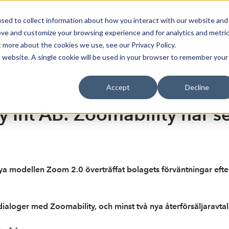
sed to collect information about how you interact with our website and
oin Spotlight
Already listed
Trading Members
Abo
ove and customize your browsing experience and for analytics and metri
t more about the cookies we use, see our Privacy Policy.
is website. A single cookie will be used in your browser to remember your
Accept
Decline
 Int AB: Zoomability har set
nya modellen Zoom 2.0 överträffat bolagets förväntningar eft
t dialoger med Zoomability, och minst två nya återförsäljaravtal