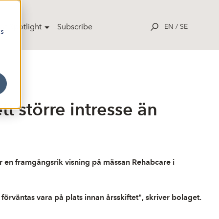
ut Spotlight
Subscribe
EN
/
SE
cs
t större intresse än
er en framgångsrik visning på mässan Rehabcare i
 förväntas vara på plats innan årsskiftet", skriver bolaget.