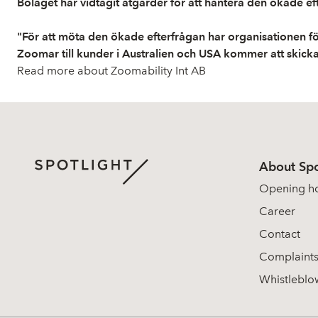
Bolaget har vidtagit åtgärder för att hantera den ökade ef
"För att möta den ökade efterfrågan har organisationen för
Zoomar till kunder i Australien och USA kommer att skickas d
Read more about Zoomability Int AB
About Spo
Opening h
Career
Contact
Complaint
Whistleblo