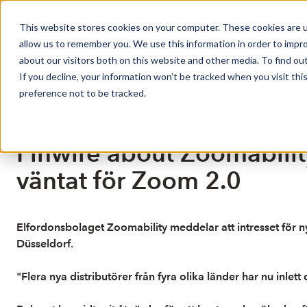
This website stores cookies on your computer. These cookies are u
Market Overview
J
allow us to remember you. We use this information in order to impr
about our visitors both on this website and other media. To find ou
If you decline, your information won’t be tracked when you visit th
preference not to be tracked.
Published: 10/17/2025 9:39:03 AM
This is a news from the Finwire news agency
Disclaimer
Finwire about Zoomability
väntat för Zoom 2.0
Elfordonsbolaget Zoomability meddelar att intresset för 
Düsseldorf.
"Flera nya distributörer från fyra olika länder har nu inlet