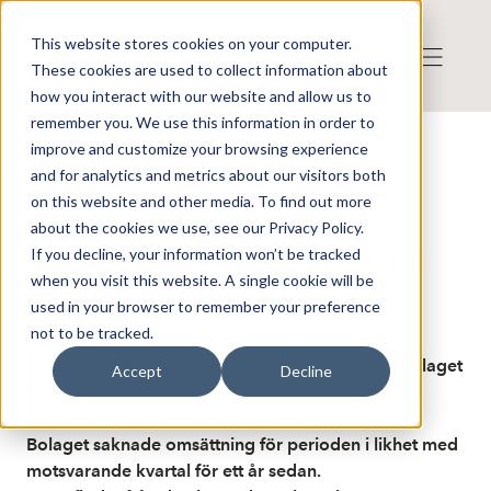
This website stores cookies on your computer.
These cookies are used to collect information about
how you interact with our website and allow us to
remember you. We use this information in order to
improve and customize your browsing experience
Published: 8/6/2024 8:43:05 AM
and for analytics and metrics about our visitors both
This is a news from the news agency Direkt
Disclaimer
on this website and other media. To find out more
Direkt about Respiratorius AB:
about the cookies we use, see our Privacy Policy.
If you decline, your information won’t be tracked
RÖRELSERESULTATET BLEV -1,8
when you visit this website. A single cookie will be
MLN KR 2 KV (-2,2)
used in your browser to remember your preference
not to be tracked.
STOCKHOLM (Nyhetsbyrån Direkt) Forskningsbolaget
Accept
Decline
Respiratorius redovisar ett rörelseresultat på -1,8
miljoner kronor (-2,2) i det andra kvartalet 2024.
Bolaget saknade omsättning för perioden i likhet med
motsvarande kvartal för ett år sedan.