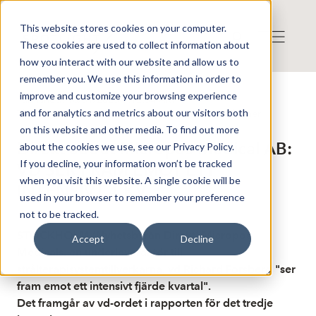
This website stores cookies on your computer.
These cookies are used to collect information about
how you interact with our website and allow us to
remember you. We use this information in order to
improve and customize your browsing experience
Published: 10/31/2025 9:12:54 AM
and for analytics and metrics about our visitors both
This is a news from the news agency Direkt
Disclaimer
on this website and other media. To find out more
Direkt about Micropos Medical AB:
about the cookies we use, see our Privacy Policy.
If you decline, your information won’t be tracked
VD SER FRAM EMOT ETT
when you visit this website. A single cookie will be
INTENSIVT 4 KV
used in your browser to remember your preference
not to be tracked.
STOCKHOLM (Nyhetsbyrån Direkt) Micropos
Accept
Decline
Medicals, en underleverantör till
strålterapisystemtillverkarna, vd Richard Forsberg "ser
fram emot ett intensivt fjärde kvartal".
Det framgår av vd-ordet i rapporten för det tredje