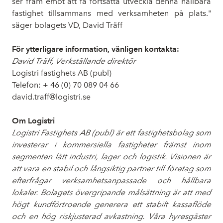
ser fram emot att få fortsätta utveckla denna hållbara
fastighet tillsammans med verksamheten på plats."
säger bolagets VD, David Träff
För ytterligare information, vänligen kontakta:
David Träff, Verkställande direktör
Logistri fastighets AB (publ)
Telefon: + 46 (0) 70
089 04 66
david.traff@logistri.se
Om Logistri
Logistri Fastighets AB (publ) är ett fastighetsbolag som
investerar i kommersiella fastigheter främst inom
segmenten lätt industri, lager och logistik. Visionen är
att vara en stabil och långsiktig partner till företag som
efterfrågar verksamhetsanpassade och hållbara
lokaler. Bolagets övergripande målsättning är att med
högt kundförtroende generera ett stabilt kassaflöde
och en hög riskjusterad avkastning. Våra hyresgäster