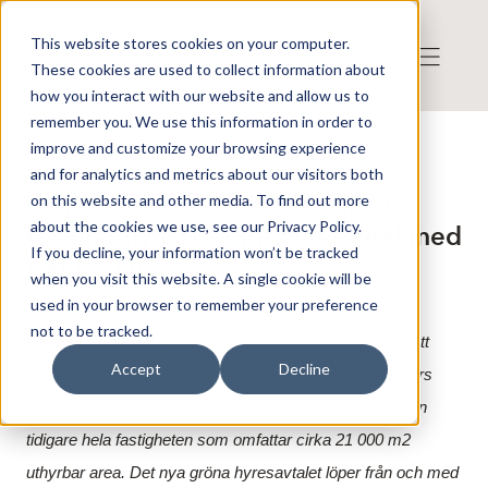
This website stores cookies on your computer.
These cookies are used to collect information about
how you interact with our website and allow us to
remember you. We use this information in order to
improve and customize your browsing experience
Press release from Companies
and for analytics and metrics about our visitors both
Publicerat: 2024-12-30 11:51:18
Logistri Fastighets AB: Logistri
on this website and other media. To find out more
about the cookies we use, see our Privacy Policy.
tecknar nytt 10-årigt hyresavtal med
If you decline, your information won’t be tracked
Kährs i Nybro
when you visit this website. A single cookie will be
used in your browser to remember your preference
not to be tracked.
Logistri Fastighets AB (publ) ("Logistri") meddelar idag att
Accept
Decline
bolaget har tecknat ett nytt 10-årigt hyresavtal med Kährs
avseende fastigheten Tallen 58 i Nybro. Kährs hyr sedan
tidigare hela fastigheten som omfattar cirka 21
000 m2
uthyrbar area. Det nya gröna hyresavtalet löper från och med