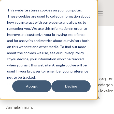
This website stores cookies on your computer.
These cookies are used to collect information about
how you interact with our website and allow us to
remember you. We use this information in order to
improve and customize your browsing experience
Press release from Companies
and for analytics and metrics about our visitors both
Publicerat: 2025-03-24 08:30:00
Aquaticus Real Estate AB (publ):
on this website and other media. To find out more
about the cookies we use, see our Privacy Policy.
Kallelse till årsstämma 2025 i
If you decline, your information won’t be tracked
Aquaticus Real Estate AB (publ)
when you visit this website. A single cookie will be
used in your browser to remember your preference
not to be tracked.
Aktieägarna i Aquaticus Real Estate AB (publ), org. nr
559280–0782, kallas härmed till årsstämma onsdagen
Accept
Decline
den 23 april 2025 klockan 13:00 i Arctic Securities lokaler
på Regeringsgatan 38 våning 7, 111 56 Stockholm.
Anmälan m.m.