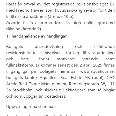
Föreslås omval av det registrerade revisionsbolaget EY
med Fredric Hävrén som huvudansvarig revisor för tiden
intill nästa årsstämma (ärende 10 b).
Arvode till revisorerna föreslås utgå enligt godkänd
räkning (ärende 9).
Tillhandahållande av handlingar
Bolagets årsredovisning och tillhörande
revisionsberättelse, styrelsens förslag till vinstutdelning
och därtill fogat motiverat yttrande samt
fullmaktsformulär kommer senast den 2 april 2025 finnas
tillgängliga på bolagets hemsida, www.aquaticus.se,
bolagets kontor Aquaticus Real Estate AB (publ), C/O
Arctic Real Estate Management, Regeringsgatan 38, 111
56 Stockholm, och skickas till aktieägare som
så begär
och som uppger sin postadress.
Upplysningar på stämman