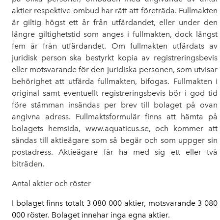
aktier respektive ombud har rätt att företräda. Fullmakten
är giltig högst ett år från utfärdandet, eller under den
längre giltighetstid som anges i fullmakten, dock längst
fem år från utfärdandet. Om fullmakten utfärdats av
juridisk person ska bestyrkt kopia av registreringsbevis
eller motsvarande för den juridiska personen, som utvisar
behörighet att utfärda fullmakten, bifogas. Fullmakten i
original samt eventuellt registreringsbevis bör i god tid
före stämman insändas per brev till bolaget på ovan
angivna adress. Fullmaktsformulär finns att hämta på
bolagets hemsida, www.aquaticus.se, och kommer att
sändas till aktieägare som så begär och som uppger sin
postadress.
Aktieägare får ha med sig ett eller två
biträden.
Antal aktier och röster
I bolaget finns totalt 3 080 000 aktier, motsvarande 3 080
000 röster. Bolaget innehar inga egna aktier.