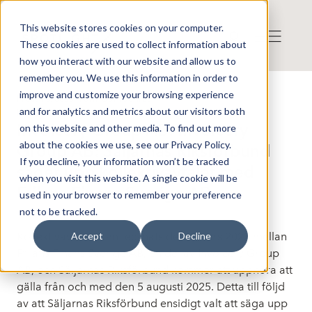
This website stores cookies on your computer.
These cookies are used to collect information about
how you interact with our website and allow us to
remember you. We use this information in order to
improve and customize your browsing experience
Press release from Companies
and for analytics and metrics about our visitors both
Publicerat: 2025-04-25 07:20:00
Invoicery Group AB: Invoicery
on this website and other media. To find out more
about the cookies we use, see our Privacy Policy.
Group AB: Säljarnas Riksförbund
If you decline, your information won’t be tracked
säger upp kollektivavtalet med
when you visit this website. A single cookie will be
Frilans Finans Sverige AB
used in your browser to remember your preference
not to be tracked.
Kollektivavtalet som tecknats den 1 mars 2022 mellan
Accept
Decline
Frilans Finans Sverige AB, en del av Invoicery Group
AB, och Säljarnas Riksförbund kommer att upphöra att
gälla från och med den 5 augusti 2025. Detta till följd
av att Säljarnas Riksförbund ensidigt valt att säga upp