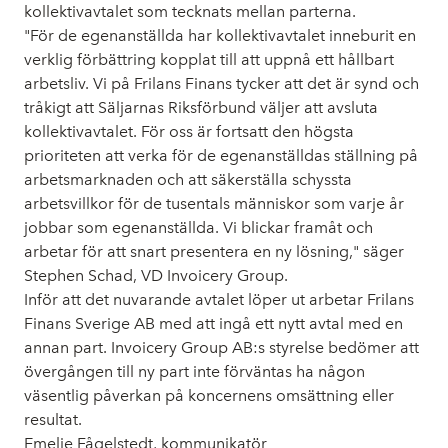
kollektivavtalet som tecknats mellan parterna.
"För de egenanställda har kollektivavtalet inneburit en
verklig förbättring kopplat till att uppnå ett hållbart
arbetsliv. Vi på Frilans Finans tycker att det är synd och
tråkigt att Säljarnas Riksförbund väljer att avsluta
kollektivavtalet. För oss är fortsatt den högsta
prioriteten att verka för de egenanställdas ställning på
arbetsmarknaden och att säkerställa schyssta
arbetsvillkor för de tusentals människor som varje år
jobbar som egenanställda. Vi blickar framåt och
arbetar för att snart presentera en ny lösning," säger
Stephen Schad, VD Invoicery Group.
Inför att det nuvarande avtalet löper ut arbetar Frilans
Finans Sverige AB med att ingå ett nytt avtal med en
annan part. Invoicery Group AB:s styrelse bedömer att
övergången till ny part inte förväntas ha någon
väsentlig påverkan på koncernens omsättning eller
resultat.
Emelie Fågelstedt, kommunikatör