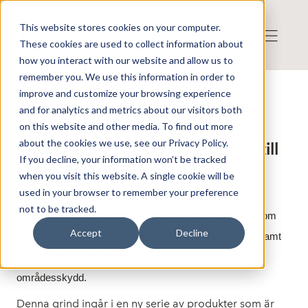
This website stores cookies on your computer.
These cookies are used to collect information about
how you interact with our website and allow us to
remember you. We use this information in order to
improve and customize your browsing experience
Press release from Companies
and for analytics and metrics about our visitors both
Publicerat: 2025-05-02 09:00:00
ABAS Protect AB: ABAS har
on this website and other media. To find out more
about the cookies we use, see our Privacy Policy.
levererat en högsäkerhetsgrind till
If you decline, your information won’t be tracked
kund i Nordnorge
when you visit this website. A single cookie will be
used in your browser to remember your preference
not to be tracked.
ABAS Protect AB har levererat en högsäkerhetsgrind som
Accept
Decline
har utvecklats i samarbete med europeisk flygindustri samt
en av Europas största entreprenadfirmor inom
områdesskydd.
Denna grind ingår i en ny serie av produkter som är