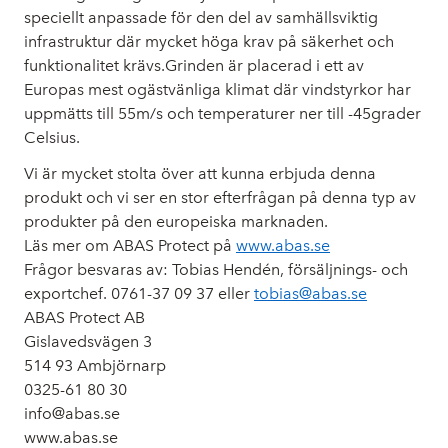
speciellt anpassade för den del av samhällsviktig
infrastruktur där mycket höga krav på säkerhet och
funktionalitet krävs.Grinden är placerad i ett av
Europas mest ogästvänliga klimat där vindstyrkor har
uppmätts till 55m/s och temperaturer ner till -45grader
Celsius.
Vi är mycket stolta över att kunna erbjuda denna
produkt och vi ser en stor efterfrågan på denna typ av
produkter på den europeiska marknaden.
Läs mer om ABAS Protect på
www.abas.se
Frågor besvaras av:
Tobias Hendén, försäljnings- och
exportchef. 0761-37 09 37 eller
tobias@abas.se
ABAS Protect AB
Gislavedsvägen 3
514 93 Ambjörnarp
0325-61 80 30
info@abas.se
www.abas.se