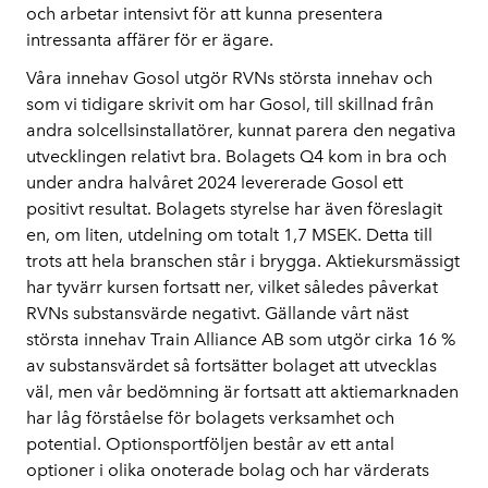
och arbetar intensivt för att kunna presentera
intressanta affärer för er ägare.
Våra innehav Gosol utgör RVNs största innehav och
som vi tidigare skrivit om har Gosol, till skillnad från
andra solcellsinstallatörer, kunnat parera den negativa
utvecklingen relativt bra. Bolagets Q4 kom in bra och
under andra halvåret 2024 levererade Gosol ett
positivt resultat. Bolagets styrelse har även föreslagit
en, om liten, utdelning om totalt 1,7 MSEK. Detta till
trots att hela branschen står i brygga. Aktiekursmässigt
har tyvärr kursen fortsatt ner, vilket således påverkat
RVNs substansvärde negativt. Gällande vårt näst
största innehav Train Alliance AB som utgör cirka 16 %
av substansvärdet så fortsätter bolaget att utvecklas
väl, men vår bedömning är fortsatt att aktiemarknaden
har låg förståelse för bolagets verksamhet och
potential. Optionsportföljen består av ett antal
optioner i olika onoterade bolag och har värderats