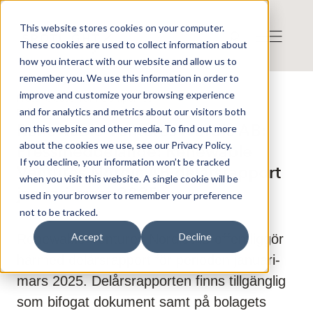
This website stores cookies on your computer.
These cookies are used to collect information about
how you interact with our website and allow us to
remember you. We use this information in order to
improve and customize your browsing experience
Press release from Companies
and for analytics and metrics about our visitors both
Publicerat: 2025-05-06 07:25:13
Renewable Ventures Nordic AB:
on this website and other media. To find out more
about the cookies we use, see our Privacy Policy.
Pressmeddelande: Renewable
If you decline, your information won’t be tracked
Ventures Nordic AB delårsrapport
when you visit this website. A single cookie will be
januari-mars 2025
used in your browser to remember your preference
not to be tracked.
Accept
Decline
Renewable Ventures Nordic AB offentliggör
härmed delårsrapport för perioden januari-
mars 2025. Delårsrapporten finns tillgänglig
som bifogat dokument samt på bolagets