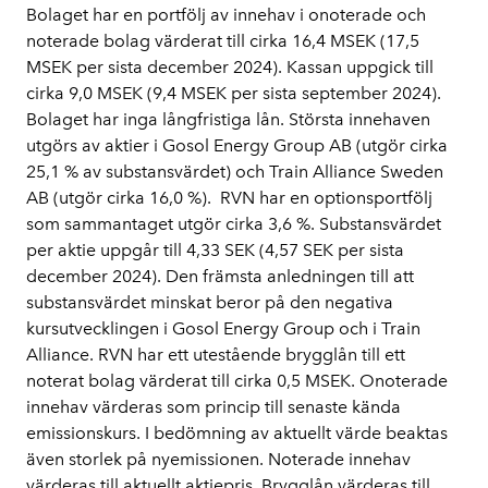
Bolaget har en portfölj av innehav i onoterade och
noterade bolag värderat till cirka 16,4 MSEK (17,5
MSEK per sista december 2024). Kassan uppgick till
cirka 9,0 MSEK (9,4 MSEK per sista september 2024).
Bolaget har inga långfristiga lån. Största innehaven
utgörs av aktier i Gosol Energy Group AB (utgör cirka
25,1 % av substansvärdet) och Train Alliance Sweden
AB (utgör cirka 16,0 %). RVN har en optionsportfölj
som sammantaget utgör cirka 3,6 %. Substansvärdet
per aktie uppgår till 4,33 SEK (4,57 SEK per sista
december 2024). Den främsta anledningen till att
substansvärdet minskat beror på den negativa
kursutvecklingen i Gosol Energy Group och i Train
Alliance. RVN har ett utestående brygglån till ett
noterat bolag värderat till cirka 0,5 MSEK. Onoterade
innehav värderas som princip till senaste kända
emissionskurs. I bedömning av aktuellt värde beaktas
även storlek på nyemissionen. Noterade innehav
värderas till aktuellt aktiepris. Brygglån värderas till