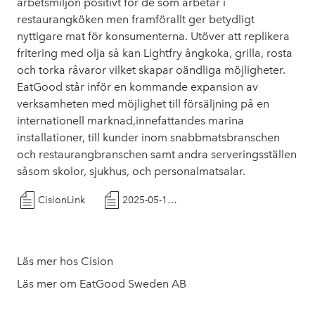
arbetsmiljön positivt för de som arbetar i
restaurangköken men framförallt ger betydligt
nyttigare mat för konsumenterna. Utöver att replikera
fritering med olja så kan Lightfry ångkoka, grilla, rosta
och torka råvaror vilket skapar oändliga möjligheter.
EatGood står inför en kommande expansion av
verksamheten med möjlighet till försäljning på en
internationell marknad,innefattandes marina
installationer, till kunder inom snabbmatsbranschen
och restaurangbranschen samt andra serveringsställen
såsom skolor, sjukhus, och personalmatsalar.
CisionLink
2025-05-13 Tidigareläggande av publicering av Q1 rapport 2025
Läs mer hos Cision
Läs mer om EatGood Sweden AB