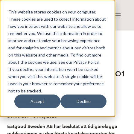
This website stores cookies on your computer.
These cookies are used to collect information about
how you interact with our website and allow us to
remember you. We use this information in order to
improve and customize your browsing experience
Press release from Companies
and for analytics and metrics about our visitors both
Publicerat: 2025-05-13 16:05:35
EatGood Sweden AB: EatGood
on this website and other media. To find out more
about the cookies we use, see our Privacy Policy.
Sweden AB tidigarelägger
If you decline, your information won’t be tracked
offentliggörandet av rapport för Q1
when you visit this website. A single cookie will be
2025
used in your browser to remember your preference
not to be tracked.
Pressmeddelande från EatGood Sweden AB
Accept
Decline
Borås den 13 maj 2025
Eatgood Sweden AB har beslutat att tidigarelägga
publiceringen av den första kvartalsrapporten för