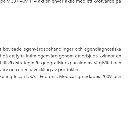
t på 9 337 409 114 aktier, envar aktie med ett kvotvärde på
iskt bevisade egenvårdsbehandlingar och egendiagnostiska
ad på att lyfta intim egenvård genom att erbjuda kvinnor en
 tillväxtstrategin är geografisk expansion av VagiVital och
värv och egen utveckling av produkter.
keting Inc., i USA. Peptonic Medical grundades 2009 och