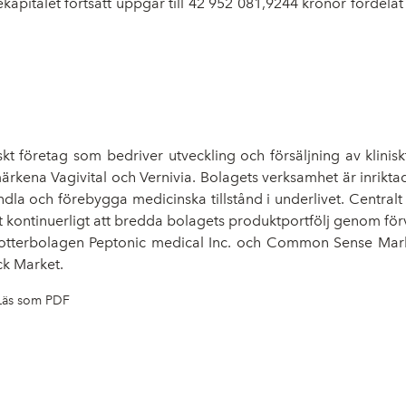
iekapitalet fortsatt uppgår till 42 952 081,9244 kronor fördela
 medical AB
kt företag som bedriver utveckling och försäljning av klin
märkena Vagivital och Vernivia. Bolagets verksamhet är inrikt
la och förebygga medicinska tillstånd i underlivet. Centralt i
t kontinuerligt att bredda bolagets produktportfölj genom för
 dotterbolagen Peptonic medical Inc. och Common Sense Mar
ck Market.
Läs som PDF