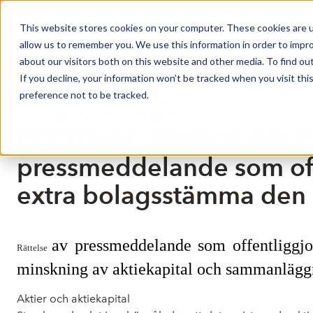
This website stores cookies on your computer. These cookies are u
Market Overview
allow us to remember you. We use this information in order to impr
about our visitors both on this website and other media. To find ou
If you decline, your information won’t be tracked when you visit th
preference not to be tracked.
Press release from Companies
Publicerat: 2025-05-13 17:40:00
PEPTONIC Medical AB: P
pressmeddelande som off
extra bolagsstämma den 
av pressmeddelande som offentliggj
Rättelse
minskning av aktiekapital och sammanläggn
Aktier och aktiekapital