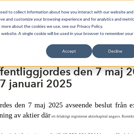
sed to collect information about how you interact with our website and
Bli Noterad
Redan Noterad
Trading Members
Om S
ove and customize your browsing experience and for analytics and metri
t more about the cookies we use, see our Privacy Policy.
is website. A single cookie will be used in your browser to remember your
Accept
Decline
EPTONIC medical AB: Rätt
entliggjordes den 7 maj 2
7 januari 2025
ordes den 7 maj 2025 avseende beslut från 
ing av aktier där
ett felaktigt registrerat aktiekapital angavs. Korrek