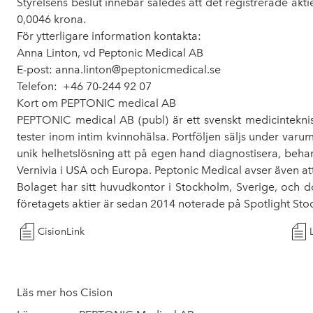
Styrelsens beslut innebär således att det registrerade akt
0,0046 krona.
För ytterligare information kontakta:
Anna Linton, vd Peptonic Medical AB
E-post:
anna.linton@peptonicmedical.se
Telefon: +46 70-244 92 07
Kort om PEPTONIC
PEPTONIC medical AB (publ) är ett svenskt medicinteknis
tester inom intim kvinnohälsa. Portföljen säljs under varu
unik helhetslösning att på egen hand diagnostisera, behand
Vernivia i USA och Europa. Peptonic Medical avser även at
Bolaget har sitt huvudkontor i Stockholm, Sverige, och
företagets aktier är sedan 2014 noterade på Spotlight Sto
CisionLink
Läs mer hos Cision