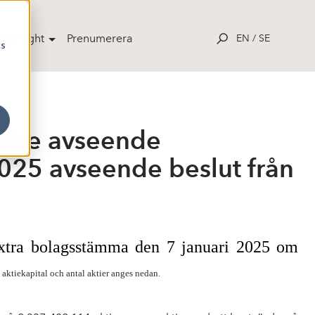
potlight
Prenumerera
EN
/
SE
cs
else avseende
025 avseende beslut från
extra bolagsstämma den 7 januari 2025 om
t aktiekapital och antal aktier anges nedan.