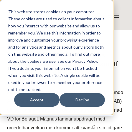
This website stores cookies on your computer.
These cookies are used to collect information about
how you interact with our website and allow us to
remember you. We use this information in order to
improve and customize your browsing experience
Press release from Companies
and for analytics and metrics about our visitors both
Publicerat: 2025-05-16 09:03:15
Tendo AB: Tendo AB: Magnus
on this website and other media. To find out more
about the cookies we use, see our Privacy Policy.
Karlsson lämnar uppdraget som tf
If you decline, your information won’t be tracked
VD för Tendo AB (publ)
when you visit this website. A single cookie will be
used in your browser to remember your preference
not to be tracked.
Magnus Karlsson har idag meddelat styrelsen för Tendo
Accept
Decline
AB ("Tendo" eller "Bolaget") (unä Norrlands Online AB)
att han lämnar sitt nuvarande uppdrag som tillförordnad
VD för Bolaget. Magnus lämnar uppdraget med
omedelbar verkan men kommer att kvarstå i sin tidigare