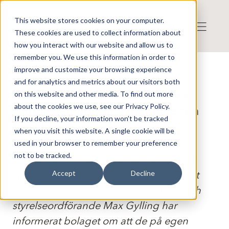
This website stores cookies on your computer.
These cookies are used to collect information about
how you interact with our website and allow us to
remember you. We use this information in order to
improve and customize your browsing experience
Press release from Companies
and for analytics and metrics about our visitors both
Publicerat: 2025-05-21 12:20:20
Tendo AB: Tendo AB (publ) Två
on this website and other media. To find out more
about the cookies we use, see our Privacy Policy.
styrelseledamöter avgår på egen
If you decline, your information won’t be tracked
begäran
when you visit this website. A single cookie will be
used in your browser to remember your preference
not to be tracked.
Tendo AB ("Tendo" eller "Bolaget") (unä
Norrlands Online AB) meddelar idag att
Accept
Decline
styrelseledamoten Torbjörn Lindwall och
styrelseordförande Max Gylling har
informerat bolaget om att de på egen