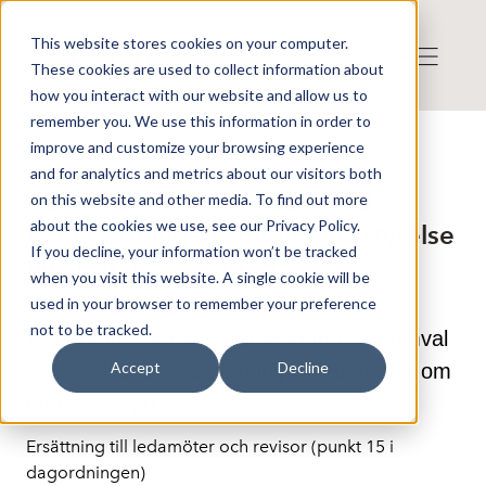
This website stores cookies on your computer.
These cookies are used to collect information about
how you interact with our website and allow us to
remember you. We use this information in order to
improve and customize your browsing experience
Press release from Companies
and for analytics and metrics about our visitors both
Publicerat: 2025-05-31 22:00:00
Absolicon Solar Collector AB:
on this website and other media. To find out more
about the cookies we use, see our Privacy Policy.
Valberedningens förslag till styrelse
If you decline, your information won’t be tracked
till årsstämman 2025
when you visit this website. A single cookie will be
used in your browser to remember your preference
not to be tracked.
Valberedningen för Absolicon föreslår omval
Accept
Decline
av styrelsen och ersättning till ledamöter om
ett basbelopp.
Ersättning till ledamöter och revisor (punkt 15 i
dagordningen)