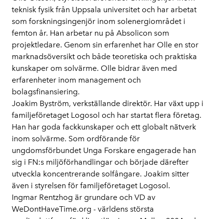
teknisk fysik från Uppsala universitet och har arbetat
som forskningsingenjör inom solenergiområdet i
femton år. Han arbetar nu på Absolicon som
projektledare. Genom sin erfarenhet har Olle en stor
marknadsöversikt och både teoretiska och praktiska
kunskaper om solvärme. Olle bidrar även med
erfarenheter inom management och
bolagsfinansiering.
Joakim Byström, verkställande direktör.
Har växt upp i
familjeföretaget Logosol och har startat flera företag.
Han har goda fackkunskaper och ett globalt nätverk
inom solvärme. Som ordförande för
ungdomsförbundet Unga Forskare engagerade han
sig i FN:s miljöförhandlingar och började därefter
utveckla koncentrerande solfångare. Joakim sitter
även i styrelsen för familjeföretaget Logosol.
Ingmar Rentzhog
är grundare och VD av
WeDontHaveTime.org - världens största