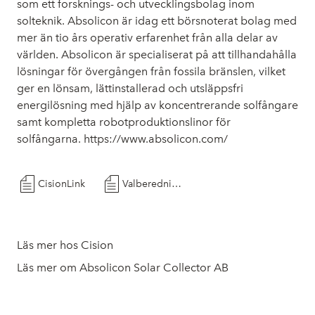
som ett forsknings- och utvecklingsbolag inom
solteknik. Absolicon är idag ett börsnoterat bolag med
mer än tio års operativ erfarenhet från alla delar av
världen. Absolicon är specialiserat på att tillhandahålla
lösningar för övergången från fossila bränslen, vilket
ger en lönsam, lättinstallerad och utsläppsfri
energilösning med hjälp av koncentrerande solfångare
samt kompletta robotproduktionslinor för
solfångarna.
https://www.absolicon.com/
CisionLink
Valberedningens förslag till styrelse till årsstämman 2025
Läs mer hos Cision
Läs mer om Absolicon Solar Collector AB