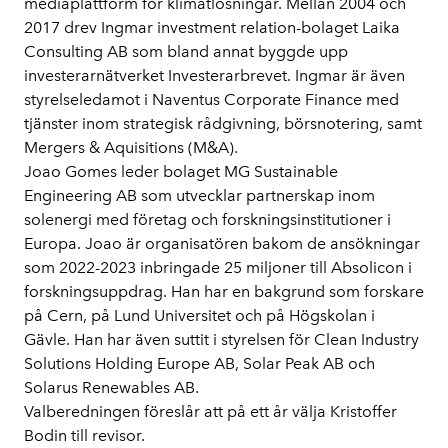
mediaplattform för klimatlösningar. Mellan 2004 och
2017 drev Ingmar investment relation-bolaget Laika
Consulting AB som bland annat byggde upp
investerarnätverket Investerarbrevet. Ingmar är även
styrelseledamot i Naventus Corporate Finance med
tjänster inom strategisk rådgivning, börsnotering, samt
Mergers & Aquisitions (M&A).
Joao Gomes
leder bolaget MG Sustainable
Engineering AB som utvecklar partnerskap inom
solenergi med företag och forskningsinstitutioner i
Europa. Joao är organisatören bakom de ansökningar
som 2022-2023 inbringade 25 miljoner till Absolicon i
forskningsuppdrag. Han har en bakgrund som forskare
på Cern, på Lund Universitet och på Högskolan i
Gävle. Han har även suttit i styrelsen för Clean Industry
Solutions Holding Europe AB, Solar Peak AB och
Solarus Renewables AB.
Valberedningen föreslår att på ett år välja Kristoffer
Bodin till revisor.