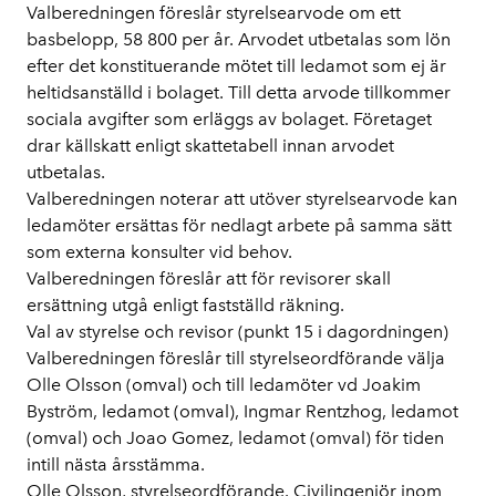
Valberedningen föreslår styrelsearvode om ett
basbelopp, 58 800 per år. Arvodet utbetalas som lön
efter det konstituerande mötet till ledamot som ej är
heltidsanställd i bolaget. Till detta arvode tillkommer
sociala avgifter som erläggs av bolaget. Företaget
drar källskatt enligt skattetabell innan arvodet
utbetalas.
Valberedningen noterar att utöver styrelsearvode kan
ledamöter ersättas för nedlagt arbete på samma sätt
som externa konsulter vid behov.
Valberedningen föreslår att för revisorer skall
ersättning utgå enligt fastställd räkning.
Val av styrelse och revisor (punkt 15 i dagordningen)
Valberedningen föreslår till styrelseordförande välja
Olle Olsson (omval) och till ledamöter vd Joakim
Byström, ledamot (omval), Ingmar Rentzhog, ledamot
(omval) och Joao Gomez, ledamot (omval) för tiden
intill nästa årsstämma.
Olle Olsson, styrelseordförande
. Civilingenjör inom