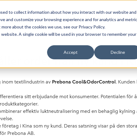
sed to collect information about how you interact with our website and
Bli Noterad
Redan Noterad
Trading Members
Om S
ove and customize your browsing experience and for analytics and metri
t more about the cookies we use, see our Privacy Policy.
is website. A single cookie will be used in your browser to remember your
Accept
Decline
ler order från ny kund i K
g inom textilindustrin av
Prebona Cool&OdorControl
. Kunden 
 differentiera sitt erbjudande mot konsumenter. Potentialen f
roduktkategorier.
ombinerar effektiv luktneutralisering med en behaglig kylning
velse.
företag i Kina som ny kund. Deras satsning visar på den stora
D för Prebona AB.