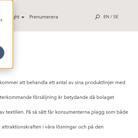
potlight
Prenumerera
EN
/
SE
cs
ina
kommer att behandla ett antal av sina produktlinjer med
ör återkommande försäljning är betydande då bolaget
 av textilien. På så sätt får konsumenterna plagg som både
 attraktionskraften i våra lösningar och på den