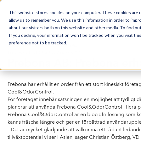
This website stores cookies on your computer. These cookies are u
Market Overview
allow us to remember you. We use this information in order to impr
about our visitors both on this website and other media. To find ou
If you decline, your information won’t be tracked when you visit th
preference not to be tracked.
Press release from Companies
Publicerat: 2025-08-27 08:55:00
Prebona AB: Prebona erhål
Prebona har erhållit en order från ett stort kinesiskt företa
Cool&OdorControl.
För företaget innebär satsningen en möjlighet att tydligt
planerar att använda Prebona Cool&OdorControl i flera p
Prebona Cool&OdorControl
är en biocidfri lösning som k
känns fräscha längre och ger en förbättrad användarupple
– Det är mycket glädjande att välkomna ett sådant ledande 
tillväxtpotential vi ser i Asien, säger Christian Östberg, V