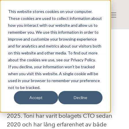
This website stores cookies on your computer.
These cookies are used to collect information about
how you interact with our website and allow us to
remember you. We use this information in order to
improve and customize your browsing experience
Press release from Companies
and for analytics and metrics about our visitors both
Publicerat: 2025-09-01 08:30:00
VibroSense Dynamics AB: Toni
on this website and other media. To find out more
about the cookies we use, see our Privacy Policy.
Speidel tillträder som VD för
If you decline, your information won’t be tracked
VibroSense Dynamics AB
when you visit this website. A single cookie will be
used in your browser to remember your preference
not to be tracked.
Styrelsen i VibroSense Dynamics AB har
utsett Toni Speidel till ny verkställande
Accept
Decline
direktör med tillträde den 1 september
2025. Toni har varit bolagets CTO sedan
2020 och har lång erfarenhet av både