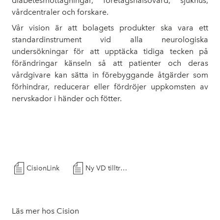
diabetesmottagningar, företagshälsovård, sjukhus,
vårdcentraler och forskare.
Vår vision är att bolagets produkter ska vara ett
standardinstrument vid alla neurologiska
undersökningar för att upptäcka tidiga tecken på
förändringar känseln så att patienter och deras
vårdgivare kan sätta in förebyggande åtgärder som
förhindrar, reducerar eller fördröjer uppkomsten av
nervskador i händer och fötter.
CisionLink
Ny VD tillträder_A
Läs mer hos Cision