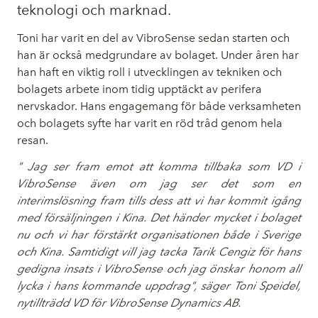
teknologi och marknad.
Toni har varit en del av VibroSense sedan starten och
han är också medgrundare av bolaget. Under åren har
han haft en viktig roll i utvecklingen av tekniken och
bolagets arbete inom tidig upptäckt av perifera
nervskador. Hans engagemang för både verksamheten
och bolagets syfte har varit en röd tråd genom hela
resan.
" Jag ser fram emot att komma tillbaka som VD i
VibroSense även om jag ser det som en
interimslösning fram tills dess att vi har kommit igång
med försäljningen i Kina. Det händer mycket i bolaget
nu och vi har förstärkt organisationen både i Sverige
och Kina. Samtidigt vill jag tacka Tarik Cengiz för hans
gedigna insats i VibroSense och jag önskar honom all
lycka i hans kommande uppdrag", säger Toni Speidel,
nytillträdd VD för VibroSense Dynamics AB.