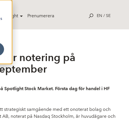
potlight
Prenumerera
EN
/
SE
cs
för notering på
 september
å Spotlight Stock Market. Första dag för handel i HF
ett strategiskt samgående med ett onoterat bolag och
ent AB, noterat på Nasdaq Stockholm, är huvudägare och