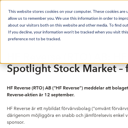
This website stores cookies on your computer. These cookies are u
Market Overview
allow us to remember you. We use this information in order to impr
about our visitors both on this website and other media. To find ou
If you decline, your information won’t be tracked when you visit th
preference not to be tracked.
Press release from Companies
Publicerat: 2025-09-11 16:00:00
HF Reverse (RTO) AB: HF
Spotlight Stock Market –
HF Reverse (RTO) AB (”HF Reverse”) meddelar att bolaget h
Reverse-aktien är 12 september.
HF Reverse är ett nybildat förvärvsbolag (”omvänt förvärv
därigenom möjliggöra en snabb och jämförelsevis enkel vä
sponsor.