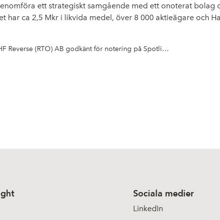
t genomföra ett strategiskt samgående med ett onoterat bola
aget har ca 2,5 Mkr i likvida medel, över 8 000 aktieägare oc
HF Reverse (RTO) AB godkänt för notering på Spotlight Stock Market – första handelsdag den 12 september
ight
Sociala medier
LinkedIn