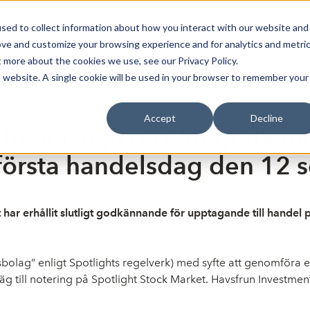
sed to collect information about how you interact with our website and
Bli Noterad
Redan Noterad
Trading Members
Om S
ove and customize your browsing experience and for analytics and metri
t more about the cookies we use, see our Privacy Policy.
is website. A single cookie will be used in your browser to remember your
Accept
Decline
 Reverse (RTO) AB godkänt 
 första handelsdag den 12
ar erhållit slutligt godkännande för upptagande till handel p
sbolag” enligt Spotlights regelverk) med syfte att genomföra 
g till notering på Spotlight Stock Market. Havsfrun Investm