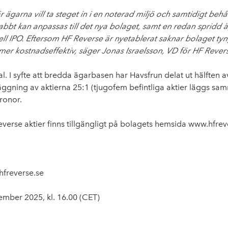
r ägarna vill ta steget in i en noterad miljö och samtidigt be
abbt kan anpassas till det nya bolaget, samt en redan spridd
ll IPO. Eftersom HF Reverse är nyetablerat saknar bolaget tyn
er kostnadseffektiv, säger Jonas Israelsson, VD för HF Rever
al. I syfte att bredda ägarbasen har Havsfrun delat ut hälften a
ning av aktierna 25:1 (tjugofem befintliga aktier läggs samm
ronor.
se aktier finns tillgängligt på bolagets hemsida www.hfreve
hfreverse.se
mber 2025, kl. 16.00 (CET)