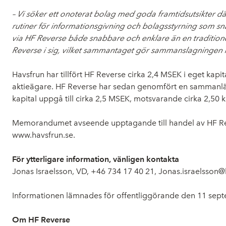
– Vi söker ett onoterat bolag med goda framtidsutsikter dä
rutiner för informationsgivning och bolagsstyrning som sn
via HF Reverse både snabbare och enklare än en traditione
Reverse i sig, vilket sammantaget gör sammanslagningen m
Havsfrun har tillfört HF Reverse cirka 2,4 MSEK i eget kapit
aktieägare. HF Reverse har sedan genomfört en sammanlägg
kapital uppgå till cirka 2,5 MSEK, motsvarande cirka 2,50 k
Memorandumet avseende upptagande till handel av HF Rever
www.havsfrun.se.
För ytterligare information, vänligen kontakta
Jonas Israelsson, VD, +46 734 17 40 21, Jonas.israelsson@
Informationen lämnades för offentliggörande den 11 septe
Om HF Reverse