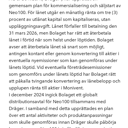
gemensam plan för kommersialisering och säljstart av
Neo100. För lånet utgår en månatlig ränta om tre (3)
procent av utlånat kapital som kapitaliseras, utan
uppläggningsavgift. Lånet förfaller till betalning den
31 mars 2026, men Bolaget har rätt att återbetala
lånet i förtid när som helst under löptiden. Bolaget
avser att återbetala lånet så snart som möjligt,
antingen kontant eller genom konvertering till aktier i
eventuella nyemissioner som kan genomföras under
lånets löptid. Vid eventuella företrädesemissioner
som genomförs under lånets löptid har Bolaget rätt
att påkalla tvingande konvertering av lånebelopp och
upplupen ränta till aktier i Monivent.
I december 2024 ingick Bolaget ett globalt
distributionsavtal för Neo100 tillsammans med
Dräger. I samband med detta upprättades en plan
över ett antal aktiviteter och produktanpassningar
som skulle genomföras innan Dräger skulle påbörja