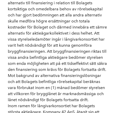
alternativ till finansiering i relation till Bolagets
kortsiktiga och omedelbara behov av rörelsekapital
och har gjort bedömningen att alla andra alternativ
skulle medföra högre ersättningar och totala
kostnader för Bolaget och därmed innebära ett sämre
alternativ för aktieägarkollektivet i dess helhet. Att
vissa styrelseledamöter ingår i långivarkonsortiet har
varit helt nödvändigt för att kunna genomföra
bryggfinansieringen. Att bryggfinansieringen riktas till
vissa andra befintliga aktieägare bedömer styrelsen
som enda möjligheten att på ett tidseffektivt sätt säkra
den finansiering som krävs för Bolagets fortsatta drift.
Mot bakgrund av alternativa finansieringslösningar
och att Bolagets befintliga rörelsekapital beräknas
vara förbrukat inom en (1) månad bedömer styrelsen
att villkoren för brygglånet är marknadsmässiga och
lånet nödvändigt för Bolagets fortsatta drift.
Inom ramen för långivarkonsortiet har Bolagets
största aktieägare, Kompany 42 ApS, åtagit sig att