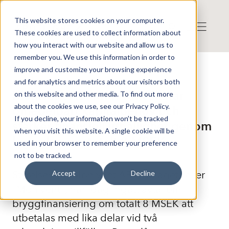
This website stores cookies on your computer.
These cookies are used to collect information about
how you interact with our website and allow us to
remember you. We use this information in order to
improve and customize your browsing experience
Press release from Companies
and for analytics and metrics about our visitors both
Publicerat: 2025-09-19 08:30:00
Monivent AB: Monivent säkrar
on this website and other media. To find out more
about the cookies we use, see our Privacy Policy.
omedelbart kapitalbehov och
If you decline, your information won’t be tracked
stärker finansiell uthållighet genom
when you visit this website. A single cookie will be
brygglån om totalt 8 MSEK
used in your browser to remember your preference
not to be tracked.
Styrelsen för Monivent AB ("Bolaget" eller
Accept
Decline
"Monivent") har idag ingått avtal om
bryggfinansiering om totalt 8 MSEK att
utbetalas med lika delar vid två