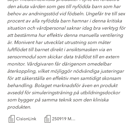
den akuta vården som ges till nyfödda barn som har
behov av andningsstöd vid födseln. Ungefär tre till sex
procent av alla nyfödda barn hamnar i denna kritiska
situation och vårdpersonal saknar idag bra verktyg för
att bestämma hur effektiv denna manuella ventilering
är. Monivent har utvecklat utrustning som mäter
luftflödet till barnet direkt i ansiktsmasken via en
sensormodul som skickar data trådlöst till en extern
monitor. Vårdgivaren får därigenom omedelbar
återkoppling, vilket möjliggör nödvändiga justeringar
för att säkerställa en effektiv men samtidigt skonsam
behandling. Bolaget marknadsför även en produkt
avsedd för simuleringsträning på utbildningsdockor
som bygger på samma teknik som den kliniska
produkten.
CisionLink
250919 Monivent sa¨krar omedelbart kapitalbehov och sta¨rker finansiell utha°llighet genom bryggla°n om totalt 8 MSEK