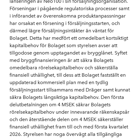
lanseringen av Neo100 i sin försäljningsorganisation.
Förseningar i pågående regulatoriska processer samt
i införandet av överenskomna produktanpassningar
har orsakat en försening i försäljningsstarten, och
därmed lägre försäljningsintäkter än väntat för
Bolaget. Detta har medfört ett omedelbart kortsiktigt
kapitalbehov för Bolaget som styrelsen avser att
tillgodose genom upptagandet av brygglånet. Syftet
med bryggfinansieringen är att säkra Bolagets
omedelbara rörelsekapitalbehov och säkerställa
finansiell uthållighet, till dess att Bolaget fastställt en
uppdaterad kommersiell plan med en tydlig
försäljningsstart tillsammans med Dräger samt kunnat
säkra Bolagets långsiktiga kapitalbehov. Den första
delutbetalningen om 4 MSEK säkrar Bolagets
rörelsekapitalbehov under innevarande räkenskapsår
och den återstående delen om 4 MSEK säkerställer
finansiell uthållighet fram till och med första kvartalet
2026. Styrelsen har noga övervägt alla tillgängliga