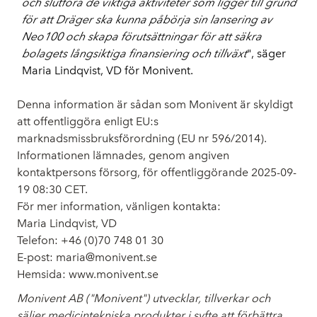
och slutföra de viktiga aktiviteter som ligger till grund
för att Dräger ska kunna påbörja sin lansering av
Neo100 och skapa förutsättningar för att säkra
bolagets långsiktiga finansiering och tillväxt
", säger
Maria Lindqvist, VD för Monivent.
Denna information är sådan som Monivent är skyldigt
att offentliggöra enligt EU:s
marknadsmissbruksförordning (EU nr 596/2014).
Informationen lämnades, genom angiven
kontaktpersons försorg, för offentliggörande
2025-09-
19 08:30 CET
.
För mer information, vänligen kontakta:
Maria Lindqvist, VD
Telefon: +46 (0)70 748 01 30
E-post:
maria@monivent.se
Hemsida:
www.monivent.se
Monivent AB
("Monivent") utvecklar, tillverkar och
säljer medicintekniska produkter i syfte att förbättra