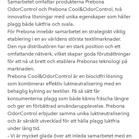
Samarbetet omfattar produkterna Prebona
OdorControl och Prebona Cool&OdorControl, två
innovativa lösningar med unika egenskaper som håller
plagg både luktfria och svala.
För Prebona innebär samarbetet en strategiskt viktig
etablering i en av världens största textilmarknader.
Den nya distributören har en stark position och ett
omfattande nätverk, vilket skapar goda förutsättningar
för att nå ut brett och etablera Prebonas teknologi på
marknaden.
Prebona Cool&OdorControl är en biocidfri lösning
som kombinerar effektiv luktneutralisering med en
behaglig kylning av textilier. På så sätt får
konsumenterna plagg som både känns fräscha längre
och ger en förbättrad användarupplevelse. Prebona
OdorControl erbjuder samma unika luktneutralisering
och är särskilt utvecklad för att hålla plagg luktfria
under lång tid.
– Vi är mycket glada över att inleda samarbetet med en