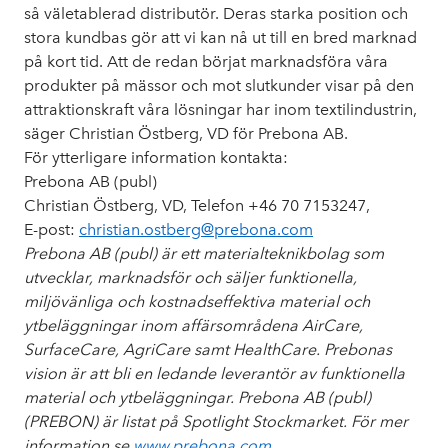
så väletablerad distributör. Deras starka position och
stora kundbas gör att vi kan nå ut till en bred marknad
på kort tid. Att de redan börjat marknadsföra våra
produkter på mässor och mot slutkunder visar på den
attraktionskraft våra lösningar har inom textilindustrin,
säger Christian Östberg, VD för Prebona AB.
För ytterligare information kontakta:
Prebona AB (publ)
Christian Östberg, VD, Telefon +46 70 7153247,
E-post:
christian.ostberg@prebona.com
Prebona AB (publ)
är ett materialteknikbolag som
utvecklar, marknadsför och säljer funktionella,
miljövänliga och kostnadseffektiva material och
ytbeläggningar inom affärsområdena AirCare,
SurfaceCare, AgriCare samt HealthCare. Prebonas
vision är att bli en ledande leverantör av funktionella
material och ytbeläggningar. Prebona AB (publ)
(PREBON) är listat på Spotlight Stockmarket. För mer
information se
www.prebona.com
.