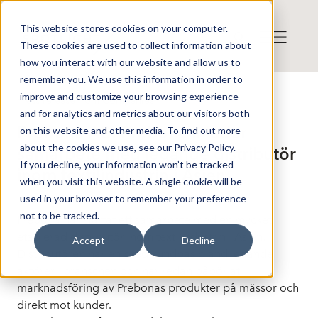
This website stores cookies on your computer.
These cookies are used to collect information about
how you interact with our website and allow us to
remember you. We use this information in order to
improve and customize your browsing experience
Press release from Companies
and for analytics and metrics about our visitors both
Publicerat: 2025-09-30 09:02:00
Prebona AB: Prebona inleder
on this website and other media. To find out more
about the cookies we use, see our Privacy Policy.
samarbete med ledande distributör
If you decline, your information won’t be tracked
inom textilindustrin i Asien
when you visit this website. A single cookie will be
used in your browser to remember your preference
not to be tracked.
Prebona har startat ett samarbete med en mycket
etablerad distributör inom textilindustrin i Asien.
Accept
Decline
Distributören har en bred kundbas bland ledande
aktörer i branschen och har redan påbörjat
marknadsföring av Prebonas produkter på mässor och
direkt mot kunder.