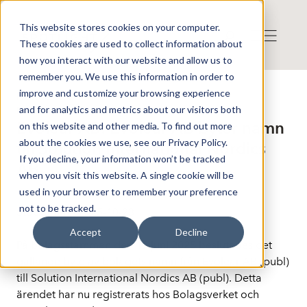
This website stores cookies on your computer.
These cookies are used to collect information about
how you interact with our website and allow us to
remember you. We use this information in order to
improve and customize your browsing experience
Press release from Companies
and for analytics and metrics about our visitors both
Publicerat: 2025-10-23 09:20:00
Evolear AB: Evolear AB byter namn
on this website and other media. To find out more
about the cookies we use, see our Privacy Policy.
till Solution International Nordics
If you decline, your information won’t be tracked
AB
when you visit this website. A single cookie will be
used in your browser to remember your preference
not to be tracked.
Stockholm - 2025-10-23
Accept
Decline
På bolagsstämman den 17 juni 2025 beslutades det 
gällande byte av bolagets namn från Evolear AB (publ) 
till Solution International Nordics AB (publ). Detta 
ärendet har nu registrerats hos Bolagsverket och 