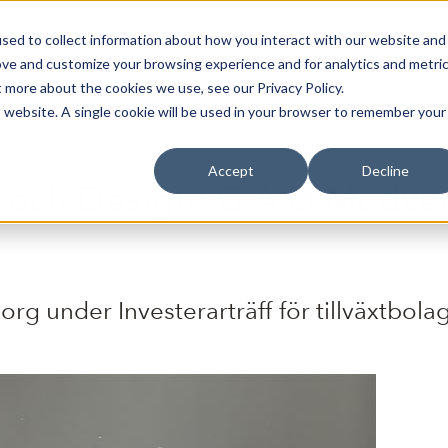
sed to collect information about how you interact with our website and
Bli Noterad
Redan Noterad
Trading Members
Om S
ove and customize your browsing experience and for analytics and metri
t more about the cookies we use, see our Privacy Policy.
is website. A single cookie will be used in your browser to remember your
Accept
Decline
 och Design: G.A.D Medverka
rg under Investerarträff för tillväxtbol