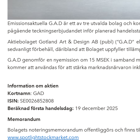
Emissionsaktuella G.A.D är ett av tre utvalda bolag och k
pågående teckningserbjudandet inför planerad handelssta
Aktiebolaget Gotland Art & Design AB (publ) (”G.A.D” e
sedvanligt förbehåll, däribland att Bolaget uppfyller tilläm
G.A.D genomför en nyemission om 15 MSEK i samband med 
kommer att användas för att stärka marknadsnärvaron inkl
Information om aktien
Kortnamn
: GAD
ISIN:
SE0026852808
Beräknad första handelsdag:
19 december 2025
Memorandum
Bolagets noteringsmemorandum offentliggörs och finns ti
www.spotlightstockmarket.com