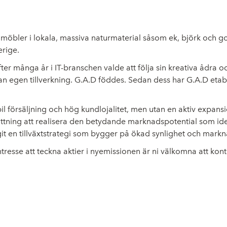
a möbler i lokala, massiva naturmaterial såsom ek, björk och 
erige.
 många år i IT-branschen valde att följa sin kreativa ådra och
tian egen tillverkning. G.A.D föddes. Sedan dess har G.A.D et
abil försäljning och hög kundlojalitet, men utan en aktiv exp
ättning att realisera den betydande marknadspotential som ide
 en tillväxtstrategi som bygger på ökad synlighet och mark
resse att teckna aktier i nyemissionen är ni välkomna att kont