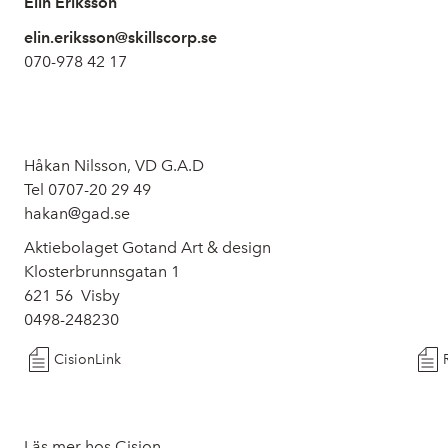
Elin Eriksson
elin.eriksson@skillscorp.se
070-978 42 17
Håkan Nilsson, VD G.A.D
Tel 0707-20 29 49
hakan@gad.se
Aktiebolaget Gotand Art & design
Klosterbrunnsgatan 1
621 56 Visby
0498-248230
CisionLink
Läs mer hos Cision