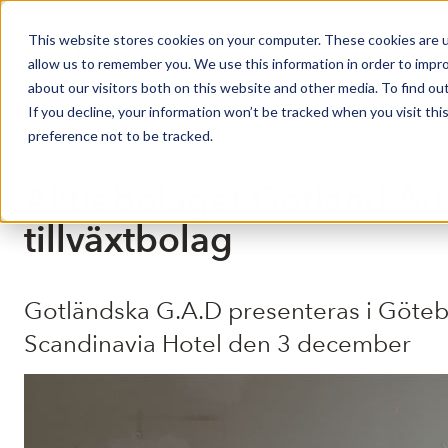
This website stores cookies on your computer. These cookies are u
Market Overview
allow us to remember you. We use this information in order to impr
about our visitors both on this website and other media. To find ou
If you decline, your information won’t be tracked when you visit th
preference not to be tracked.
Press release from Companies
Publicerat: 2025-12-02 16:48:17
Aktiebolaget Gotland Art
tillväxtbolag
Gotländska G.A.D presenteras i Götebo
Scandinavia Hotel den 3 december