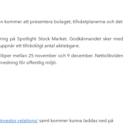
on kommer att presentera bolaget, tillväxtplanerna och det
ing på Spotlight Stock Market.
Godkännandet sker med
ppnår ett tillräckligt antal aktieägare.
 löper mellan 25 november och 9 december. Nettolikviden
edning för offentlig miljö.
nvestor-relations/
samt kommer kunna laddas ned på