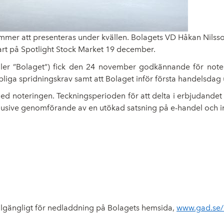
ommer att presenteras under kvällen. Bolagets VD Håkan Nilss
rt på Spotlight Stock Market 19 december.
ller ”Bolaget”) fick den 24 november godkännande för noter
pliga spridningskrav samt att Bolaget inför första handelsdag u
noteringen. Teckningsperioden för att delta i erbjudandet
usive genomförande av en utökad satsning på e-handel och inr
llgängligt för nedladdning på Bolagets hemsida,
www.gad.se/i