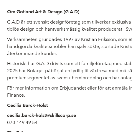
Om Gotland Art & Design (G.A.D)
G.A.D är ett svenskt designföretag som tillverkar exklusiv
tidlös design och hantverksmässig kvalitet producerat i Sv
Verksamheten grundades 1997 av Kristian Eriksson, som efter
handgjorda kvalitetsmöbler han själv sökte, startade Kris
återkommande kunder.
Historiskt har G.A.D drivits som ett familjeföretag med st
2025 har Bolaget påbörjat en tydlig tillväxtresa med måls
premiumsegmentet av svensk heminredning och har antagit
För mer information om Erbjudandet eller för att anmäla int
Finance.
Cecilia Barck-Holst
cecilia.barck-holst@skillscorp.se
070-149 49 54