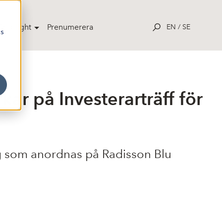
potlight
Prenumerera
EN
/
SE
cs
r på Investerarträff för
ag som anordnas på Radisson Blu