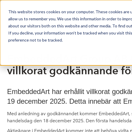
This website stores cookies on your computer. These cookies are u
Market Overview
allow us to remember you. We use this information in order to impr
about our visitors both on this website and other media. To find ou
If you decline, your information won’t be tracked when you visit th
preference not to be tracked.
Press release from Companies
Publicerat: 2025-12-03 17:00:00
EmbeddedArt Group AB (p
villkorat godkännande f
EmbeddedArt har erhållit villkorat godk
19 december 2025. Detta innebär att Em
Med anledning av godkännandet kommer
EmbeddedArt, s
handelsdag den 18 december 2025. Den första handelsd
Aktieägare i EmbeddedArt kommer inte att behöva vidta 