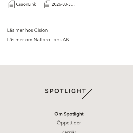
CisionLink
2026-03-30 Pressmeddelande Nattaro Labs AB kallellse a rssta mma
Läs mer hos Cision
Läs mer om Nattaro Labs AB
Om Spotlight
Öppettider
Karriär