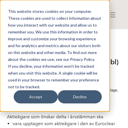
This website stores cookies on your computer.
These cookies are used to collect information about
how you interact with our website and allow us to
remember you. We use this information in order to
improve and customize your browsing experience
Press release from Companies
and for analytics and metrics about our visitors both
Publicerat: 2026-03-30 12:12:33
Nattaro Labs AB: Kallelse till
on this website and other media. To find out more
about the cookies we use, see our Privacy Policy.
årsstämma i Nattaro Labs AB (publ)
If you decline, your information won’t be tracked
when you visit this website. A single cookie will be
used in your browser to remember your preference
Aktieägarna i Nattaro Labs AB, 556846-8465, kallas härmed till
not to be tracked.
årsstämma onsdagen den 6 maj 2026 kl. 16:00 på Medicon Village,
Accept
Decline
Scheeletorget 1 i Lund.
Rätt att delta och anmälan
Aktieägare som önskar delta i årsstämman ska
vara upptagen som aktieägare i den av Euroclear