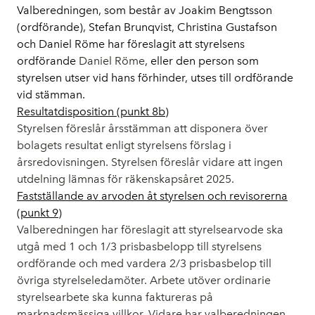
Valberedningen, som består av Joakim Bengtsson
(ordförande), Stefan Brunqvist, Christina Gustafson
och Daniel Röme har föreslagit att styrelsens
ordförande
Daniel Röme
, eller den person som
styrelsen utser vid hans förhinder, utses till ordförande
vid stämman.
Resultatdisposition (punkt 8b)
Styrelsen föreslår årsstämman att disponera över
bolagets resultat enligt styrelsens förslag i
årsredovisningen. Styrelsen föreslår vidare att ingen
utdelning lämnas för räkenskapsåret 2025.
Fastställande av arvoden åt styrelsen och revisorerna
(punkt 9)
Valberedningen har föreslagit att styrelsearvode ska
utgå med 1 och 1/3 prisbasbelopp till styrelsens
ordförande och med vardera 2/3 prisbasbelop till
övriga styrelseledamöter. Arbete utöver ordinarie
styrelsearbete ska kunna faktureras på
marknadsmässiga villkor. Vidare har valberedningen