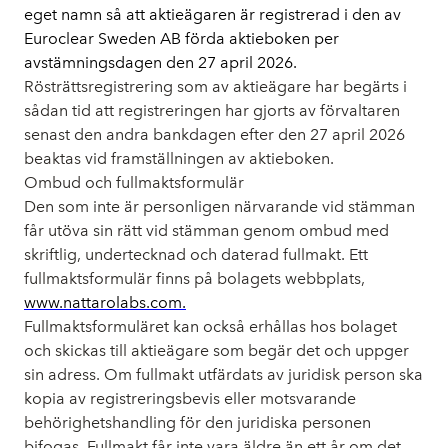
eget namn så att aktieägaren är registrerad i den av
Euroclear Sweden AB förda aktieboken per
avstämningsdagen den 27 april 2026.
Rösträttsregistrering som av aktieägare har begärts i
sådan tid att registreringen har gjorts av förvaltaren
senast den andra bankdagen efter den 27 april 2026
beaktas vid framställningen av aktieboken.
Ombud och fullmaktsformulär
Den som inte är personligen närvarande vid stämman
får utöva sin rätt vid stämman genom ombud med
skriftlig, undertecknad och daterad fullmakt. Ett
fullmaktsformulär finns på bolagets webbplats,
www.nattarolabs.com.
Fullmaktsformuläret kan också erhållas hos bolaget
och skickas till aktieägare som begär det och uppger
sin adress. Om fullmakt utfärdats av juridisk person ska
kopia av registreringsbevis eller motsvarande
behörighetshandling för den juridiska personen
bifogas. Fullmakt får inte vara äldre än ett år om det