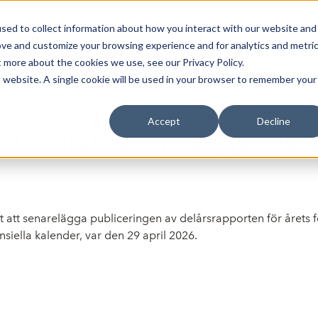
sed to collect information about how you interact with our website and
Bli Noterad
Redan Noterad
Trading Members
Om S
ove and customize your browsing experience and for analytics and metri
t more about the cookies we use, see our Privacy Policy.
is website. A single cookie will be used in your browser to remember your
Accept
Decline
 Capital senarelägger delår
at att senarelägga publiceringen av delårsrapporten för årets fö
siella kalender, var den 29 april 2026.