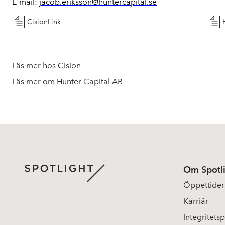
E-mail:
jacob.eriksson@huntercapital.se
CisionLink
Läs mer hos Cision
Läs mer om Hunter Capital AB
Om Spotl
Öppettider
Karriär
Integritetsp