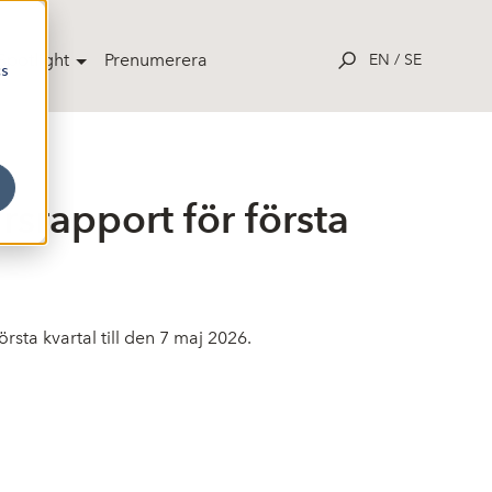
potlight
Prenumerera
EN
/
SE
cs
srapport för första
rsta kvartal till den 7 maj 2026.