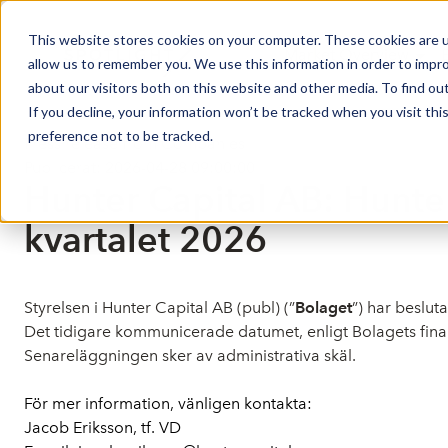
This website stores cookies on your computer. These cookies are u
Market Overview
allow us to remember you. We use this information in order to impr
about our visitors both on this website and other media. To find ou
If you decline, your information won’t be tracked when you visit th
preference not to be tracked.
Press release from Companies
Publicerat: 2026-04-28 09:00:00
Hunter Capital AB: Hunter
kvartalet 2026
Styrelsen i Hunter Capital AB (publ) (”
Bolaget
”) har beslut
Det tidigare kommunicerade datumet, enligt Bolagets finan
Senareläggningen sker av administrativa skäl.
För mer information, vänligen kontakta:
Jacob Eriksson, tf. VD