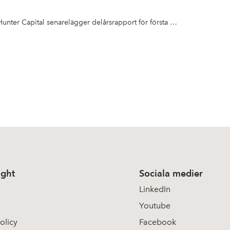
Hunter Capital senarelägger delårsrapport för första kvartalet 2026
ight
Sociala medier
LinkedIn
Youtube
olicy
Facebook