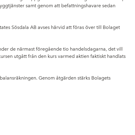
byggtjänster samt genom att befattningshavare sedan
tates Sösdala AB avses härvid att föras över till Bolaget
under de närmast föregående tio handelsdagarna, det vill
ursen utgått från den kurs varmed aktien faktiskt handlats
rka balansräkningen. Genom åtgärden stärks Bolagets