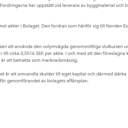
Fordringarna har uppstått vid leverans av byggmaterial och 
mot aktier i Bolaget. Den fordran som hänför sig till Norden Es
relsen att använda den volymvägda genomsnittliga slutkursen 
till cirka 0,5516 SEK per aktie. I och med att den föreslagna k
en är att betrakta som marknadsmässig.
ftet är att omvandla skulder till eget kapital och därmed stä
r för genomförandet av bolagets affärsplan.