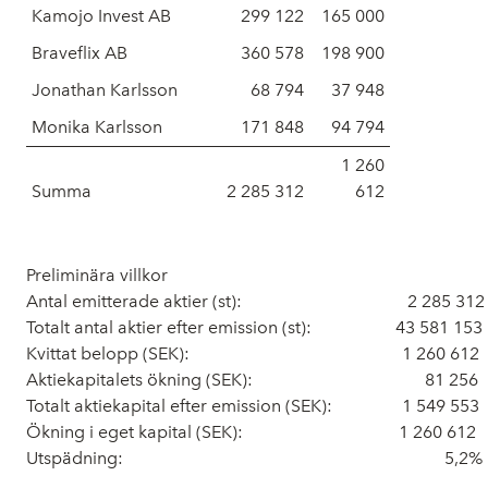
Kamojo Invest AB
299 122
165 000
Braveflix AB
360 578
198 900
Jonathan Karlsson
68 794
37 948
Monika Karlsson
171 848
94 794
1 260
Summa
2 285 312
612
Preliminära villkor
Antal emitterade aktier (st):
2
285
312
Totalt antal aktier efter emission (st):
43
581 153
Kvittat belopp (SEK):
1
260
612
Aktiekapitalets ökning (SEK):
81
256
Totalt aktiekapital efter emission (SEK):
1
549
553
Ökning i eget kapital (SEK):
1
260
612
Utspädning:
5,2%