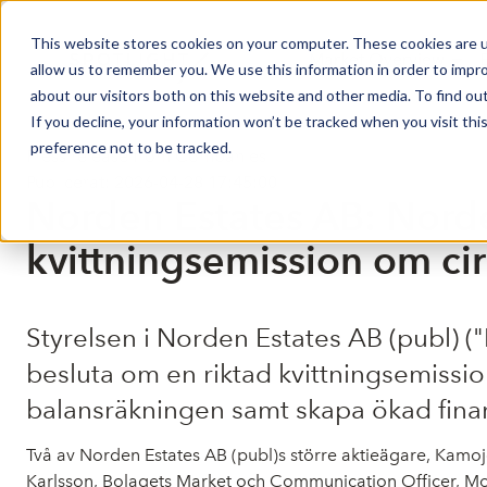
This website stores cookies on your computer. These cookies are u
Market Overview
allow us to remember you. We use this information in order to impr
about our visitors both on this website and other media. To find ou
If you decline, your information won’t be tracked when you visit th
preference not to be tracked.
Press release from Companies
Publicerat: 2026-04-28 17:45:00
Norden Estates AB: Norden
kvittningsemission om c
Styrelsen i Norden Estates AB (publ) (
besluta om en riktad kvittningsemissio
balansräkningen samt skapa ökad finansi
Två av Norden Estates AB (publ)s större aktieägare, Kamo
Karlsson, Bolagets Market och Communication Officer, Moni