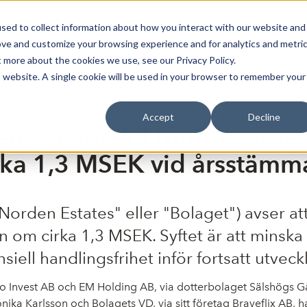
sed to collect information about how you interact with our website and
Bli Noterad
Redan Noterad
Trading Members
Om S
ove and customize your browsing experience and for analytics and metri
t more about the cookies we use, see our Privacy Policy.
is website. A single cookie will be used in your browser to remember your
Accept
Decline
 Estates AB (publ) – avser 
irka 1,3 MSEK vid årsstämm
"Norden Estates" eller "Bolaget") avser 
n om cirka 1,3 MSEK. Syftet är att minska 
ell handlingsfrihet inför fortsatt utveckl
jo Invest AB och EM Holding AB, via dotterbolaget Sälshögs 
ka Karlsson och Bolagets VD, via sitt företag Braveflix AB, 