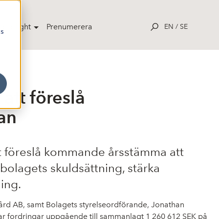
potlight
Prenumerera
EN
/
SE
cs
att föreslå
an
att föreslå kommande årsstämma att
bolagets skuldsättning, stärka
ing.
Gård AB, samt Bolagets styrelseordförande, Jonathan
har fordringar uppgående till sammanlagt 1
260 612 SEK på