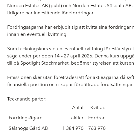
Norden Estates AB (publ) och Norden Estates Sösdala AB. 
tidigare har innestående lönefordringar.
Fordringsägarna har erbjudit sig att kvitta sina fordringar 
innan en eventuell kvittning.
Som teckningskurs vid en eventuell kvittning föreslår sty
säga under perioden 14 – 27 april 2026. Denna kurs uppgår 
till på Spotlight Stockmarket, bedömer styrelsen att kurs
Emissionen sker utan företrädesrätt för aktieägarna då sy
finansiella position och skapar förbättrade förutsättninga
Tecknande parter:
Antal
Kvittad
Fordringsägare
aktier
Fordran
Sälshögs Gård AB
1 384 970
763 970