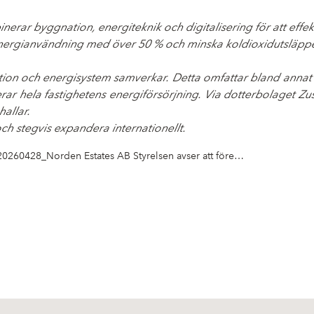
erar byggnation, energiteknik och digitalisering för att effe
energianvändning med över 50 % och minska koldioxidutsläppe
tion och energisystem samverkar. Detta omfattar bland anna
rar hela fastighetens energiförsörjning. Via dotterbolaget Z
allar.
ch stegvis expandera internationellt.
20260428_Norden Estates AB Styrelsen avser att föreslå kvittningsemission