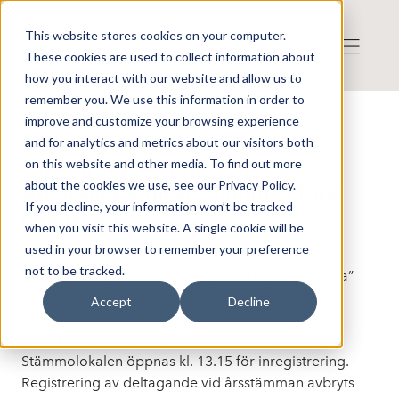
This website stores cookies on your computer.
These cookies are used to collect information about
how you interact with our website and allow us to
remember you. We use this information in order to
improve and customize your browsing experience
Press release from Companies
and for analytics and metrics about our visitors both
Publicerat: 2026-05-07 07:30:00
Tura Group AB: Tura Group
on this website and other media. To find out more
about the cookies we use, see our Privacy Policy.
AB: Kallelse till årsstämma i Tura
If you decline, your information won’t be tracked
Group AB
when you visit this website. A single cookie will be
used in your browser to remember your preference
not to be tracked.
Aktieägarna i Tura Group
AB
, 559319-6446, (”Tura”
eller ”Bolaget”), kallas härmed till årsstämma
Accept
Decline
torsdagen den 4 juni 2026 kl. 13:30 på bolagets
huvudkontor på Energigatan 15B i Kungsbacka.
Stämmolokalen öppnas kl. 13.15 för inregistrering.
Registrering av deltagande vid årsstämman avbryts