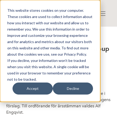
This website stores cookies on your computer.
These cookies are used to collect information about
how you interact with our website and allow us to
remember you. We use this information in order to
improve and customize your browsing experience
Press release from Companies
and for analytics and metrics about our visitors both
Publicerat: 2026-05-12 15:50:25
Gomero Group AB: Gomero Group
on this website and other media. To find out more
about the cookies we use, see our Privacy Policy.
AB (publ) – Kommuniké från
If you decline, your information won’t be tracked
årsstämma 12 maj 2026
when you visit this website. A single cookie will be
used in your browser to remember your preference
not to be tracked.
Idag, tisdagen den 12 maj 2026, hölls årsstämma i
Gomero Group AB (publ) lokaler med adress
Accept
Decline
Kämpegatan 16, Göteborg. Årsstämman beslutade i
samtliga punkter enligt styrelsens och valberedningens
förslag. Till ordförande för årsstämman valdes Alf
Engqvist.