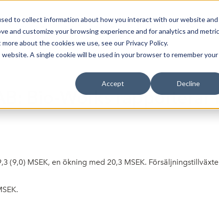
sed to collect information about how you interact with our website and
Bli Noterad
Redan Noterad
Trading Members
Om S
ove and customize your browsing experience and for analytics and metri
t more about the cookies we use, see our Privacy Policy.
is website. A single cookie will be used in your browser to remember your
Accept
Decline
B: Bio-Works rapporterar f
,3 (9,0) MSEK, en ökning med 20,3 MSEK. Försäljningstillväxten
 MSEK.