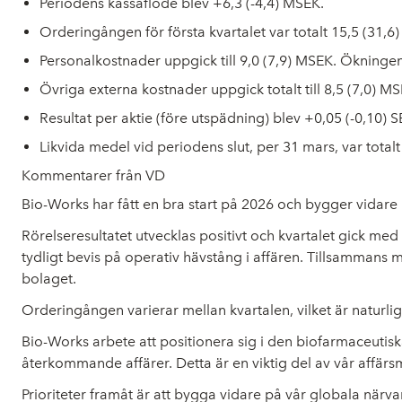
Periodens kassaflöde blev +6,3 (-4,4) MSEK.
Orderingången för första kvartalet var totalt 15,5 (31
Personalkostnader uppgick till 9,0 (7,9) MSEK. Ökninge
Övriga externa kostnader uppgick totalt till 8,5 (7,0) 
Resultat per aktie (före utspädning) blev +0,05 (-0,10) S
Likvida medel vid periodens slut, per 31 mars, var total
Kommentarer från VD
Bio-Works har fått en bra start på 2026 och bygger vid
Rörelseresultatet utvecklas positivt och kvartalet gick med 
tydligt bevis på operativ hävstång i affären. Tillsammans me
bolaget.
Orderingången varierar mellan kvartalen, vilket är naturlig
Bio-Works arbete att positionera sig i den biofarmaceutiska
återkommande affärer. Detta är en viktig del av vår affärs
Prioriteter framåt är att bygga vidare på vår globala närva