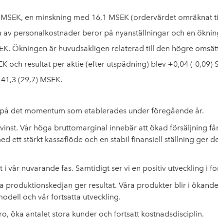
,6) MSEK, en minskning med 16,1 MSEK (ordervärdet omräknat ti
n av personalkostnader beror på nyanställningar och en öknin
MSEK. Ökningen är huvudsakligen relaterad till den högre omsät
EK och resultat per aktie (efter utspädning) blev +0,04 (-0,09) 
t 41,3 (29,7) MSEK.
are på det momentum som etablerades under föregående år.
vinst. Vår höga bruttomarginal innebär att ökad försäljning får 
d ett stärkt kassaflöde och en stabil finansiell ställning ger d
t i vår nuvarande fas. Samtidigt ser vi en positiv utveckling i 
 produktionskedjan ger resultat. Våra produkter blir i ökande 
modell och vår fortsatta utveckling.
ro, öka antalet stora kunder och fortsatt kostnadsdisciplin.