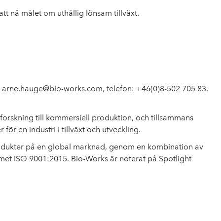
 nå målet om uthållig lönsam tillväxt.
:
arne.hauge@bio-works.com
, telefon: +46(0)8-502 705 83.
eforskning till kommersiell produktion, och tillsammans
ör en industri i tillväxt och utveckling.
 produkter på en global marknad, genom en kombination av
temet ISO 9001:2015. Bio-Works är noterat på Spotlight