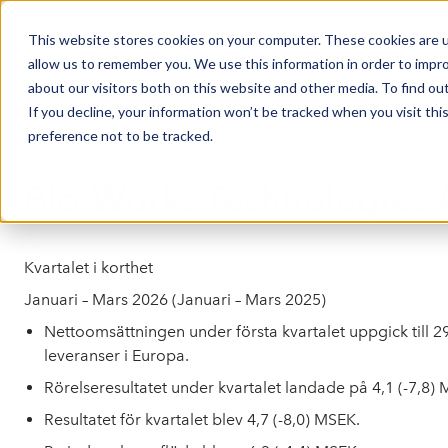
This website stores cookies on your computer. These cookies are u
Market Overview
allow us to remember you. We use this information in order to impr
about our visitors both on this website and other media. To find ou
If you decline, your information won’t be tracked when you visit th
preference not to be tracked.
Press release from Companies
Publicerat: 2026-05-13 08:00:00
Bio-Works Technologies A
Kvartalet i korthet
Januari
– Mars 2026 (Januari – Mars 2025)
Nettoomsättningen under första kvartalet uppgick till 29
leveranser i Europa.
Rörelseresultatet under kvartalet landade på 4,1 (-7,8)
Resultatet för kvartalet blev 4,7 (-8,0) MSEK.