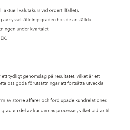
ll aktuell valutakurs vid ordertillfället).
g av sysselsättningsgraden hos de anställda.
tningen under kvartalet.
SEK.
ett tydligt genomslag på resultatet, vilket är ett
etta oss goda förutsättningar att fortsätta utveckla
form av större affärer och fördjupade kundrelationer.
grad en del av kundernas processer, vilket bidrar till