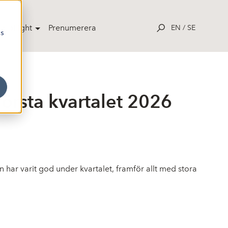
potlight
Prenumerera
EN
/
SE
cs
örsta kvartalet 2026
 har varit god under kvartalet, framför allt med stora