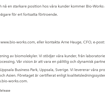
 nå en starkare position hos våra kunder kommer Bio-Works att
ägare för ert fortsatta förtroende.
,
www.bio-works.com
, eller kontakta Arne Hauge, CFO, e-post
ening av biomolekyler. Vi stödjer våra kunder, från laboratori
essing. Vår vision är att vara en pålitlig och dynamisk partner f
i Uppsala Business Park, Uppsala, Sverige. Vi levererar våra
och Asien. Företaget är certifierat enligt kvalitetsledningssys
.bio-works.com
.
Release