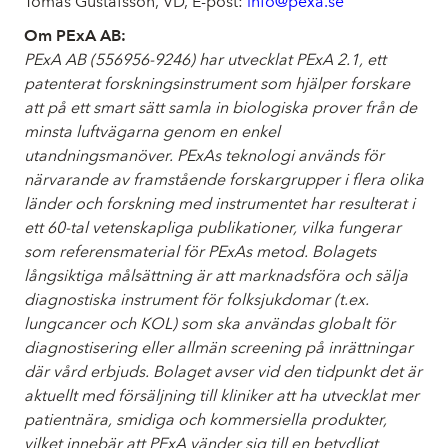
Tomas Gustafsson, VD,
E-post:
info@pexa.se
Om PExA AB:
PExA AB
(556956-9246) har utvecklat PExA 2.1, ett
patenterat forskningsinstrument som hjälper forskare
att på ett smart sätt samla in biologiska prover från de
minsta luftvägarna genom en enkel
utandningsmanöver. PExAs teknologi används för
närvarande av framstående forskargrupper i flera olika
länder och forskning med instrumentet har resulterat i
ett 60-tal vetenskapliga publikationer, vilka fungerar
som referensmaterial för PExAs metod. Bolagets
långsiktiga målsättning är att marknadsföra och sälja
diagnostiska instrument för folksjukdomar (t.ex.
lungcancer och KOL) som ska användas globalt för
diagnostisering eller allmän screening på inrättningar
där vård erbjuds. Bolaget avser vid den tidpunkt det är
aktuellt med försäljning till kliniker att ha utvecklat mer
patientnära, smidiga och kommersiella produkter,
vilket innebär att PExA vänder sig till en betydligt