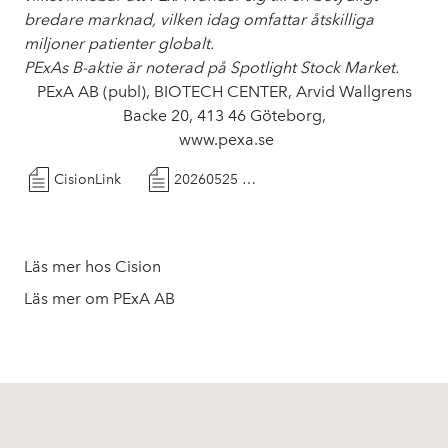
bredare marknad, vilken idag omfattar åtskilliga
miljoner patienter globalt.
PExAs B-aktie är noterad på Spotlight Stock Market.
PExA AB (publ), BIOTECH CENTER, Arvid Wallgrens
Backe 20, 413 46 Göteborg,
www.pexa.se
CisionLink
20260525 Pressmeddelande PExA TV4 Nyheterna
Läs mer hos Cision
Läs mer om PExA AB