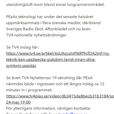
utandningsluft inom bland annat lungcancerområdet.
PExAs
teknologi har under det senaste halvåret
uppmärksammats i flera svenska medier, däribland
Sveriges Radio Ekot, Aftonbladet och nu även
TV4
nationella nyhetssändningar.
Se TV4
inslag här:
https://www.tv4.se/artikel/6sUAoyzniPIkRf9cfDA2mF/ny-
teknik-kan-upptaecka-sjukdom-langt-innan-dina-
symtom-uppstar
Se även TV4 Nyheternas 19-sändning där PExA
nämndes både i ingressen och ett längre inslag ca 12
minuter in i programmet:
https://www.tv4play.se/video/db3415da8becb31b3184/s
24-maj-19-00
För ytterligare information, vänligen kontakta: