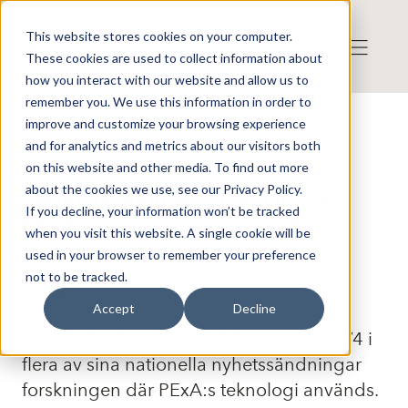
This website stores cookies on your computer.
These cookies are used to collect information about
how you interact with our website and allow us to
remember you. We use this information in order to
improve and customize your browsing experience
Press release from Companies
and for analytics and metrics about our visitors both
Publicerat: 2026-05-25 12:20:27
PExA AB: TV4-nyheterna
on this website and other media. To find out more
about the cookies we use, see our Privacy Policy.
uppmärksammar forskning där
If you decline, your information won’t be tracked
PExA:s teknologi används för
when you visit this website. A single cookie will be
framtida tidig upptäckt av
used in your browser to remember your preference
lungcancer
not to be tracked.
Accept
Decline
Under söndagen uppmärksammade TV4 i
flera av sina nationella nyhetssändningar
forskningen där PExA:s teknologi används.