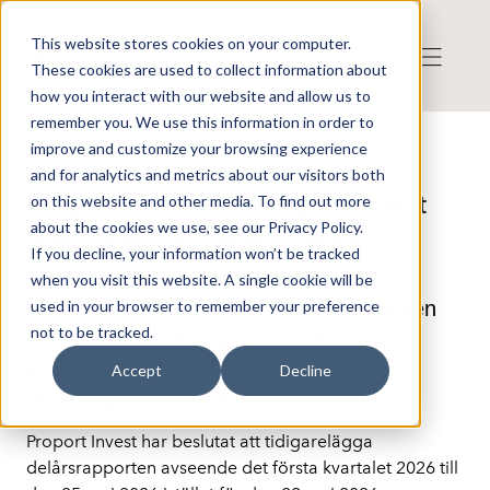
This website stores cookies on your computer.
These cookies are used to collect information about
how you interact with our website and allow us to
remember you. We use this information in order to
improve and customize your browsing experience
Press release from Companies
and for analytics and metrics about our visitors both
Publicerat: 2026-05-25 14:52:22
Proport Invest AB: Proport Invest
on this website and other media. To find out more
about the cookies we use, see our Privacy Policy.
tidigarelägger delårsrapport
If you decline, your information won’t be tracked
when you visit this website. A single cookie will be
Proport Invest tidigarelägger publiceringen
used in your browser to remember your preference
not to be tracked.
av bolagets delårsrapport för det första
kvartalet 2026. Rapporten kommer att
Accept
Decline
offentliggöras idag den 25 maj 2026.
Proport Invest har beslutat att tidigarelägga 
delårsrapporten avseende det första kvartalet 2026 till 