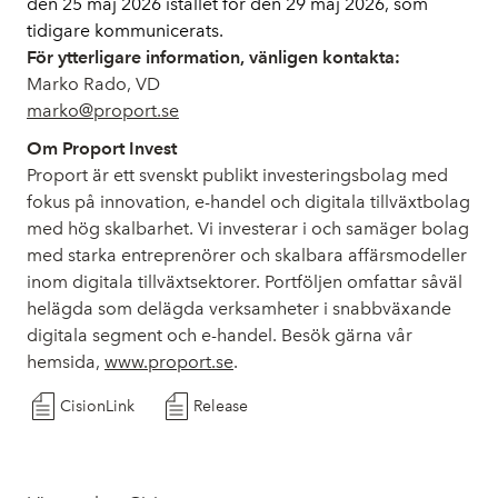
den 25 maj 2026 istället för den 29 maj 2026, som 
tidigare kommunicerats.
För ytterligare information, vänligen kontakta:
Marko Rado, VD
marko@proport.se
Om Proport Invest
Proport är ett svenskt publikt investeringsbolag med
fokus på innovation, e-handel och digitala tillväxtbolag
med hög skalbarhet. Vi investerar i och samäger bolag
med starka entreprenörer och skalbara affärsmodeller
inom digitala tillväxtsektorer. Portföljen omfattar såväl
helägda som delägda verksamheter i snabbväxande
digitala segment och e-handel. Besök gärna vår
hemsida,
www.proport.se
.
CisionLink
Release