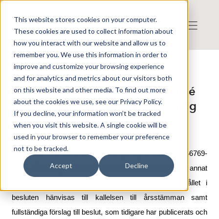
This website stores cookies on your computer.
These cookies are used to collect information about
how you interact with our website and allow us to
remember you. We use this information in order to
improve and customize your browsing experience
Press release from Companies
and for analytics and metrics about our visitors both
Publicerat: 2026-05-27 12:30:02
Xer Tech Holding AB: Kommuniké
on this website and other media. To find out more
about the cookies we use, see our Privacy Policy.
från årsstämma i Xer Tech Holding
If you decline, your information won’t be tracked
AB (publ) den 27 maj 2026
when you visit this website. A single cookie will be
used in your browser to remember your preference
not to be tracked.
Vid årsstämman i Xer Tech Holding AB (publ), org.nr 556769-
Bolaget
Accept
Decline
3063, ("
") den 27 maj 2026 beslutades bland annat
följande. För mer detaljerad information om innehållet i
besluten hänvisas till kallelsen till årsstämman samt
fullständiga förslag till beslut, som tidigare har publicerats och