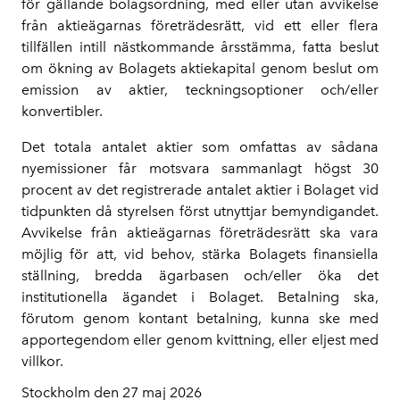
för gällande bolagsordning, med eller utan avvikelse
från aktieägarnas företrädesrätt, vid ett eller flera
tillfällen intill nästkommande årsstämma, fatta beslut
om ökning av Bolagets aktiekapital genom beslut om
emission av aktier, teckningsoptioner och/eller
konvertibler.
Det totala antalet aktier som omfattas av sådana
nyemissioner får motsvara sammanlagt högst 30
procent av det registrerade antalet aktier i Bolaget vid
tidpunkten då styrelsen först utnyttjar bemyndigandet.
Avvikelse från aktieägarnas företrädesrätt ska vara
möjlig för att, vid behov, stärka Bolagets finansiella
ställning, bredda ägarbasen och/eller öka det
institutionella ägandet i Bolaget. Betalning ska,
förutom genom kontant betalning, kunna ske med
apportegendom eller genom kvittning, eller eljest med
villkor.
Stockholm den 27 maj 2026