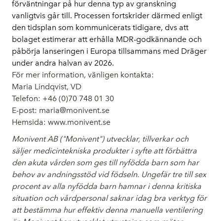
förväntningar på hur denna typ av granskning
vanligtvis går till. Processen fortskrider därmed enligt
den tidsplan som kommunicerats tidigare, dvs att
bolaget estimerar att erhålla MDR-godkännande och
påbörja lanseringen i Europa tillsammans med Dräger
under andra halvan av 2026.
För mer information, vänligen kontakta:
Maria Lindqvist, VD
Telefon: +46 (0)70 748 01 30
E-post:
maria@monivent.se
Hemsida:
www.monivent.se
Monivent AB
("Monivent") utvecklar, tillverkar och
säljer medicintekniska produkter i syfte att förbättra
den akuta vården som ges till nyfödda barn som har
behov av andningsstöd vid födseln. Ungefär tre till sex
procent av alla nyfödda barn hamnar i denna kritiska
situation och vårdpersonal saknar idag bra verktyg för
att bestämma hur effektiv denna manuella ventilering