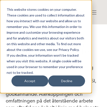
This website stores cookies on your computer.
These cookies are used to collect information about
how you interact with our website and allow us to
remember you. We use this information in order to
improve and customize your browsing experience
Press release from Companies
and for analytics and metrics about our visitors both
Publicerat: 2026-05-29 07:00:00
Monivent AB: MDR-processen i
on this website and other media. To find out more
about the cookies we use, see our Privacy Policy.
Monivent fortskrider enligt plan
If you decline, your information won’t be tracked
when you visit this website. A single cookie will be
Monivent AB (publ) ("Bolaget") kan idag
used in your browser to remember your preference
not to be tracked.
meddela att Bolaget har erhållit
återkoppling från sitt anmälda organ, BSI,
Accept
Decline
som en del i processen för MDR
godkännande. Återkopplingen och
omfattningen på det återstående arbete