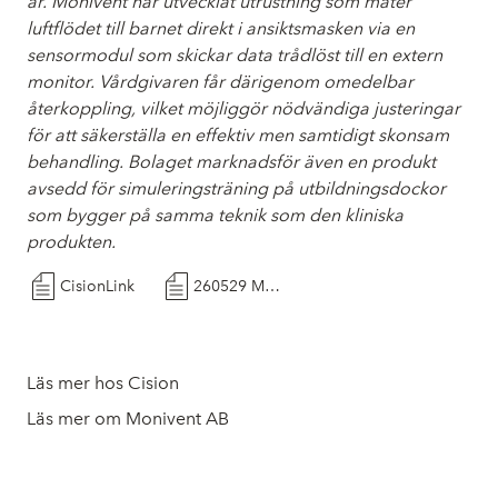
är. Monivent har utvecklat utrustning som mäter
luftflödet till barnet direkt i ansiktsmasken via en
sensormodul som skickar data trådlöst till en extern
monitor. Vårdgivaren får därigenom omedelbar
återkoppling, vilket möjliggör nödvändiga justeringar
för att säkerställa en effektiv men samtidigt skonsam
behandling. Bolaget marknadsför även en produkt
avsedd för simuleringsträning på utbildningsdockor
som bygger på samma teknik som den kliniska
produkten.
CisionLink
260529 MDR-processen i Monivent fortskrider enligt plan
Läs mer hos Cision
Läs mer om Monivent AB