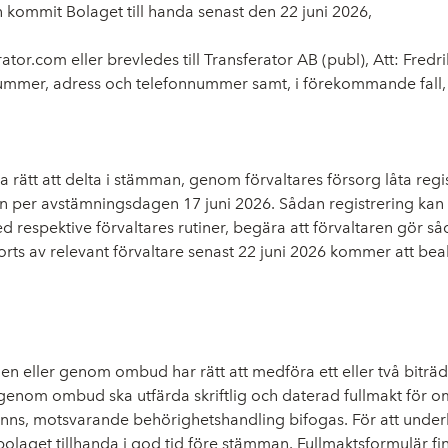
an kommit Bolaget till handa senast den 22 juni 2026,
rator.com eller brevledes till Transferator AB (publ), Att: Fr
ummer, adress och telefonnummer samt, i förekommande fall, n
 ha rätt att delta i stämman, genom förvaltares försorg låta re
per avstämningsdagen 17 juni 2026. Sådan registrering kan vara
d respektive förvaltares rutiner, begära att förvaltaren gör så
jorts av relevant förvaltare senast 22 juni 2026 kommer att be
n eller genom ombud har rätt att medföra ett eller två bitr
nom ombud ska utfärda skriftlig och daterad fullmakt för om
 finns, motsvarande behörighetshandling bifogas. För att under
olaget tillhanda i god tid före stämman. Fullmaktsformulär fi