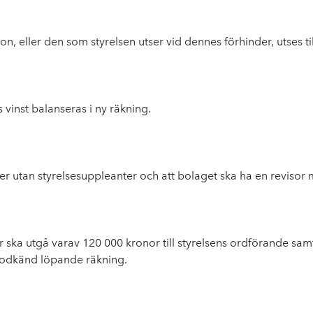
on, eller den som styrelsen utser vid dennes förhinder, utses 
s vinst balanseras i ny räkning.
öter utan styrelsesuppleanter och att bolaget ska ha en revisor
or ska utgå varav 120 000 kronor till styrelsens ordförande sa
 godkänd löpande räkning.