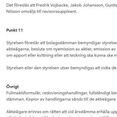
Det föreslås att
Fredrik Vojbacke, Jakob Johansson, Guntis 
Nilsson omväljs till revisorssuppleant
.
Punkt 11
Styrelsen föreslår att bolagsstämman bemyndigar styrelsen a
aktieägarna, besluta om nyemission av aktier, emission a
om apport eller kvittning eller att teckning ska kunna ske m
Styrelsen eller den styrelsen utser bemyndigas att vidta d
Övrigt
Fullmaktsformulär, redovisningshandlingar, fullständigt be
stämman. Kopior av handlingarna sänds till de aktieägare
Aktieägare erinras om rätten att vid årsstämma erhålla up