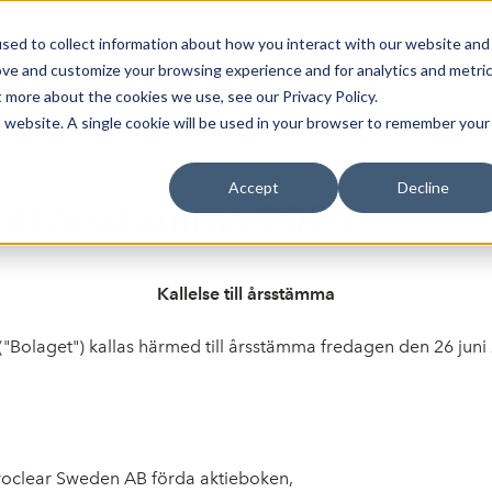
sed to collect information about how you interact with our website and
Bli Noterad
Redan Noterad
Trading Members
Om S
ove and customize your browsing experience and for analytics and metri
t more about the cookies we use, see our Privacy Policy.
is website. A single cookie will be used in your browser to remember your
Accept
Decline
 till årsstämma 2026
Kallelse till årsstämma
("Bolaget") kallas härmed till årsstämma fredagen den 26 juni 
Euroclear Sweden AB förda aktieboken,