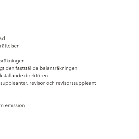
ad
rättelsen
nsräkningen
igt den fastställda balansräkningen
kställande direktören
suppleanter, revisor och revisorssuppleant
om emission