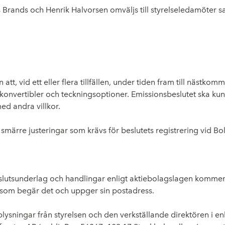
Brands och Henrik Halvorsen omväljs till styrelseledamöter sam
tt, vid ett eller flera tillfällen, under tiden fram till nästk
v konvertibler och teckningsoptioner. Emissionsbeslutet ska 
ed andra villkor.
e smärre justeringar som krävs för beslutets registrering vid B
slutsunderlag och handlingar enligt aktiebolagslagen kommer a
 som begär det och uppger sin postadress.
plysningar från styrelsen och den verkställande direktören i 