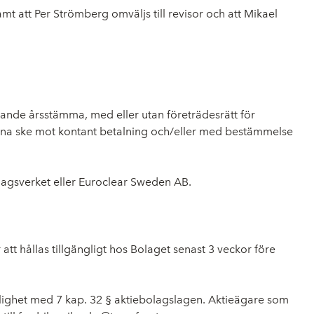
t att Per Strömberg omväljs till revisor och att Mikael
ommande årsstämma, med eller utan företrädesrätt för
kunna ske mot kontant betalning och/eller med bestämmelse
olagsverket eller Euroclear Sweden AB.
tt hållas tillgängligt hos Bolaget senast 3 veckor före
enlighet med 7 kap. 32 § aktiebolagslagen. Aktieägare som