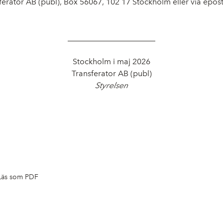
ansferator AB (publ), Box 56067, 102 17 Stockholm eller via epos
______________________
Stockholm i maj 2026
Transferator AB (publ)
Styrelsen
Läs som PDF