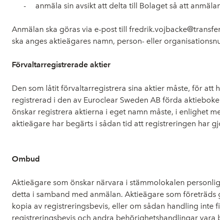
-
anmäla sin avsikt att delta till Bolaget så att anmäl
Anmälan ska göras via e-post till fredrik.vojbacke@transfe
ska anges aktieägares namn, person- eller organisationsn
Förvaltarregistrerade aktier
Den som låtit förvaltarregistrera sina aktier måste, för att
registrerad i den av Euroclear Sweden AB förda aktieboken 
önskar registrera aktierna i eget namn måste, i enlighet me
aktieägare har begärts i sådan tid att registreringen har g
Ombud
Aktieägare som önskar närvara i stämmolokalen personlige
detta i samband med anmälan. Aktieägare som företräds ge
kopia av registreringsbevis, eller om sådan handling inte
registreringsbevis och andra behörighetshandlingar vara b