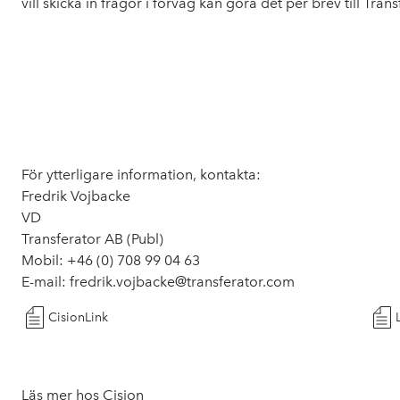
vill skicka in frågor i förväg kan göra det per brev till Tr
För ytterligare information, kontakta:
Fredrik Vojbacke
VD
Transferator AB (Publ)
Mobil: +46 (0) 708 99 04 63
E-mail: fredrik.vojbacke@transferator.com
CisionLink
Läs mer hos Cision