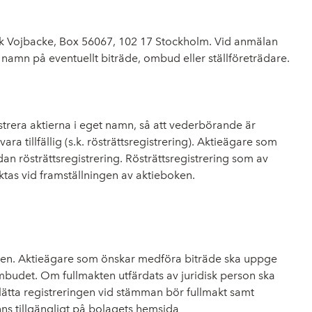
edrik Vojbacke, Box 56067, 102 17 Stockholm. Vid anmälan
amn på eventuellt biträde, ombud eller ställföreträdare.
gistrera aktierna i eget namn, så att vederbörande är
 tillfällig (s.k. rösträttsregistrering). Aktieägare som
dan rösträttsregistrering. Rösträttsregistrering som av
aktas vid framställningen av aktieboken.
äden. Aktieägare som önskar medföra biträde ska uppge
budet. Om fullmakten utfärdats av juridisk person ska
lätta registreringen vid stämman bör fullmakt samt
nns tillgängligt på bolagets hemsida