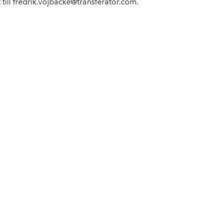
t till fredrik.vojbacke@transferator.com.