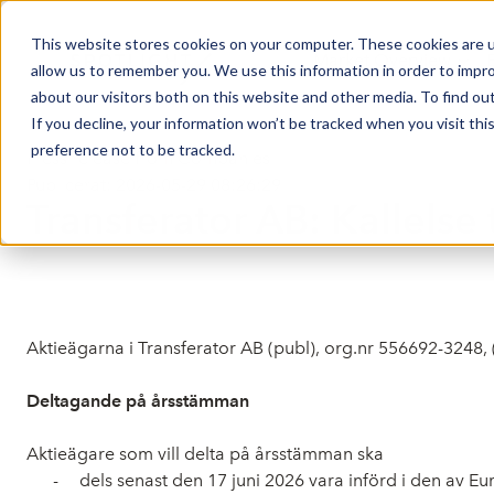
This website stores cookies on your computer. These cookies are u
Market Overview
allow us to remember you. We use this information in order to impr
about our visitors both on this website and other media. To find ou
If you decline, your information won’t be tracked when you visit th
preference not to be tracked.
Press release from Companies
Publicerat: 2026-05-29 08:26:29
Transferator AB: Kallelse
Aktieägarna i Transferator AB (publ), org.nr 556692-3248, 
Deltagande på årsstämman
Aktieägare som vill delta på årsstämman ska
-
dels senast den 17 juni 2026 vara införd i den av 