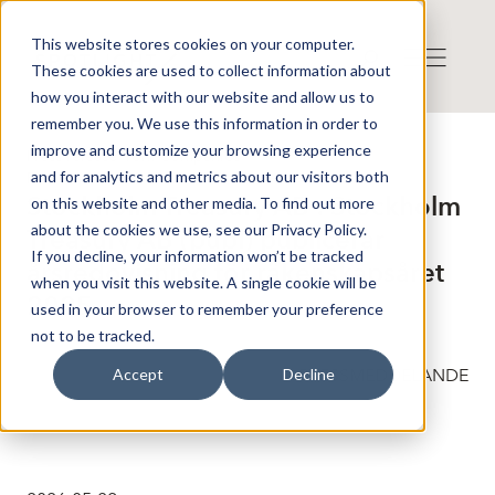
This website stores cookies on your computer.
These cookies are used to collect information about
how you interact with our website and allow us to
remember you. We use this information in order to
improve and customize your browsing experience
Press release from Companies
and for analytics and metrics about our visitors both
Publicerat: 2026-05-29 15:30:00
Stockholm Treasury AB : Stockholm
on this website and other media. To find out more
about the cookies we use, see our Privacy Policy.
Treasury AB (publ) publicerar
If you decline, your information won’t be tracked
årsredovisning för räkenskapsåret
when you visit this website. A single cookie will be
2025
used in your browser to remember your preference
not to be tracked.
PRESSMEDDELANDE
Accept
Decline