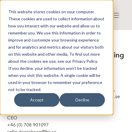
This website stores cookies on your computer.
These cookies are used to collect information about
how you interact with our website and allow us to
remember you. We use this information in order to
improve and customize your browsing experience
Press release from Companies
and for analytics and metrics about our visitors both
Publicerat: 2026-06-03 22:00:00
FX International AB: Årsredovisning
on this website and other media. To find out more
about the cookies we use, see our Privacy Policy.
för FX International AB (publ)
If you decline, your information won’t be tracked
when you visit this website. A single cookie will be
Årsredovisning och koncernredovisning för
used in your browser to remember your preference
räkenskapsåret 2025, inklusive revisionsberättelse,
not to be tracked.
finns nu tillgängliga på Bolagets hemsida, www.fxi.se
Accept
Decline
samt som bilaga till detta pressmeddelande.
Sofie Danielsson
CEO
+46 (0) 708 901097
sofie.danielsson@fxi.se